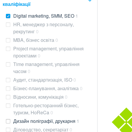
кваліфікації
Digital marketing, SMM, SEO
1
HR, менеджер з персоналу,
рекрутинг
0
MBA, бізнес освіта
0
Project management, управління
проектами
0
Time management, управління
часом
0
Аудит, стандартизація, ISO
0
Бізнес-планування, аналітика
0
Відносини, комунікація
0
Готельно-ресторанний бізнес,
туризм, HoReCa
0
Дизайн поліграфії, друкарня
1
Діловодство, секретаріат
0