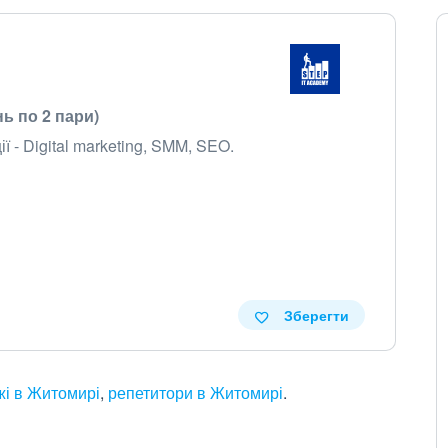
нь по 2 пари)
 - Digital marketing, SMM, SEO.
Зберегти
жі в Житомирі
,
репетитори в Житомирі
.