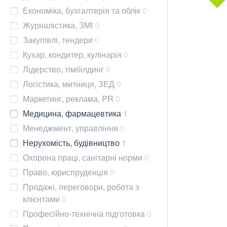
Економіка, бухгалтерія та облік
0
Журналістика, ЗМІ
0
Закупівлі, тендери
0
Кухар, кондитер, кулінарія
0
Лідерство, тімбілдинг
0
Логістика, митниця, ЗЕД
0
Маркетинг, реклама, PR
0
Медицина, фармацевтика
1
Менеджмент, управління
0
Нерухомість, будівництво
1
Охорона праці, санітарні норми
0
Право, юриспруденція
0
Продажі, переговори, робота з
клієнтами
0
Професійно-технічна підготовка
0