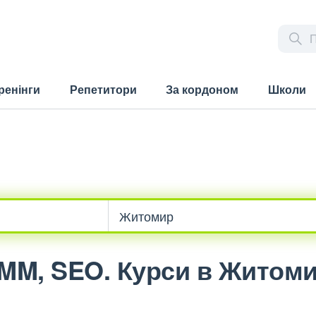
ренінги
Репетитори
За кордоном
Школи
 SMM, SEO. Курси в Житоми