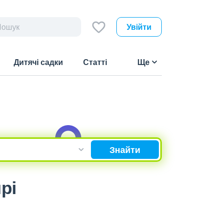
Увійти
Дитячі садки
Статті
Ще
Знайти
рі