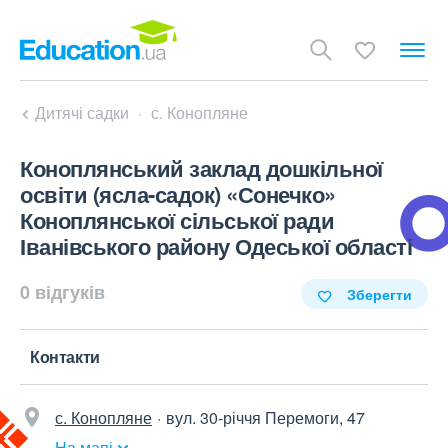
Дитячі садки
с. Конопляне
Коноплянський заклад дошкільної
освіти (ясла-садок) «Сонечко»
Коноплянської сільської ради
Іванівського району Одеської області
0 відгуків
Зберегти
Контакти
с. Конопляне
вул. 30-річчя Перемоги, 47
На мапі