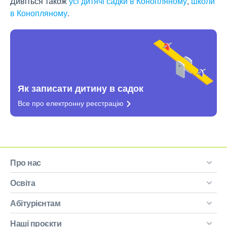
Дивіться також
усі дитячі садки в Конопляному
,
школи
в Конопляному
.
Як записати дитину в садок
Все про електронну
реєстрацію
Про нас
Освіта
Абітурієнтам
Наші проєкти