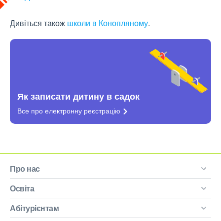
Дивіться також
школи в Конопляному
.
Як записати дитину в садок
Все про електронну
реєстрацію
Про нас
Освіта
Абітурієнтам