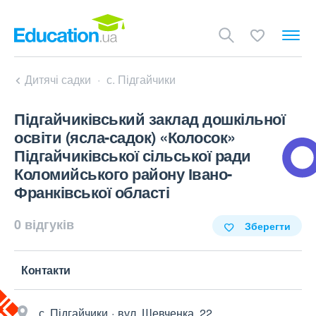
Дитячі садки
с. Підгайчики
Підгайчиківський заклад дошкільної
освіти (ясла-садок) «Колосок»
Підгайчиківської сільської ради
Коломийського району Івано-
Франківської області
0 відгуків
Зберегти
Контакти
с. Підгайчики
вул. Шевченка, 22