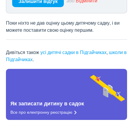
або
Відмінити
Залишити відгук
Поки ніхто не дав оцінку цьому дитячому садку, і ви
можете поставити свою оцінку першим.
Дивіться також
усі дитячі садки в Підгайчиках
,
школи в
Підгайчиках
.
Як записати дитину в садок
Все про електронну
реєстрацію