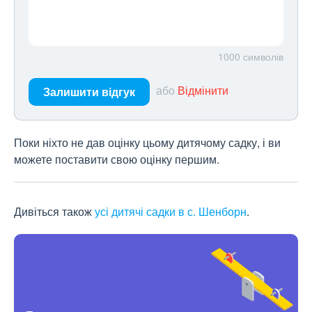
1000
символів
або
Відмінити
Залишити відгук
Поки ніхто не дав оцінку цьому дитячому садку, і ви
можете поставити свою оцінку першим.
Дивіться також
усі дитячі садки в с. Шенборн
.