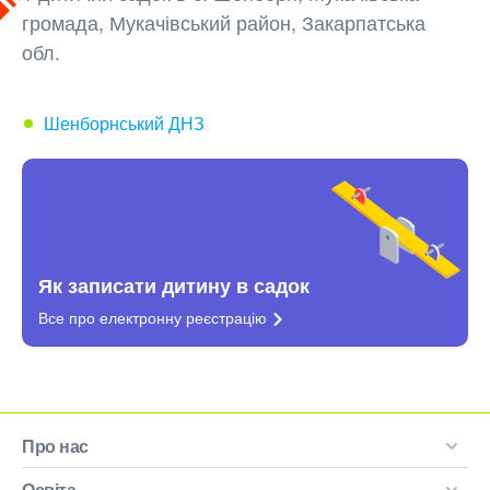
громада, Мукачівський район, Закарпатська
обл.
Шенборнський ДНЗ
Як записати дитину в садок
Все про електронну
реєстрацію
Про нас
Освіта