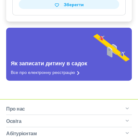
Зберегти
Як записати дитину в садок
Все про електронну
реєстрацію
Про нас
Освіта
Абітурієнтам