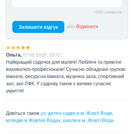
1000
символів
або
Відмінити
Залишити відгук
Ольга
,
07.05.2025, 23:07
Найкращий садочок для малечі! Люблячі та привітні 
вихователі-професіонали! Сучасно обладнані групові 
кімнати, ресурсна кімната, музична зала, спортивний 
зал, зал ЛФК. У садочку також є велике сучасне 
укриття!
Дивіться також
усі дитячі садки в м. Жовті Води
,
коледжі в Жовтих Водах
,
школи в м. Жовті Води
.