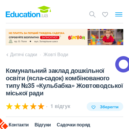
Дитячі садки
Жовті Води
Комунальний заклад дошкільної
освіти (ясла-садок) комбінованого
типу №35 «Кульбабка» Жовтоводської
міської ради
1 відгук
Зберегти
Контакти
Відгуки
Садочки поряд