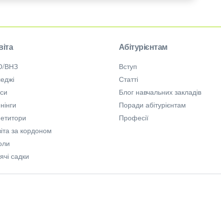
віта
Абітурієнтам
О/ВНЗ
Вступ
еджі
Статті
рси
Блог навчальних закладів
нінги
Поради абітурієнтам
петитори
Професії
іта за кордоном
оли
ячі садки