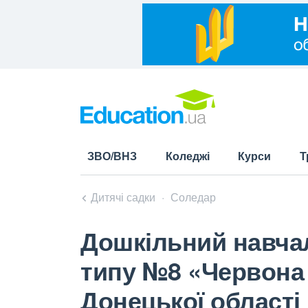
ЗВО/ВНЗ
Коледжі
Курси
Т
Дитячі садки
Соледар
Дошкільний навча
типу №8 «Червона 
Донецької області