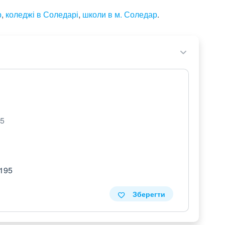
р
,
коледжі в Соледарі
,
школи в м. Соледар
.
45
 195
Зберегти