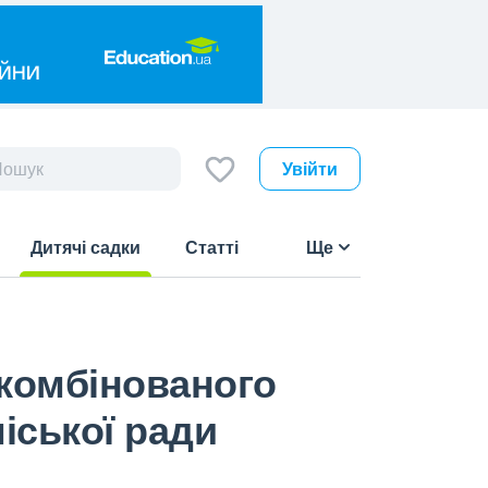
Увійти
Дитячі садки
Статті
Ще
(current)
 комбінованого
іської ради