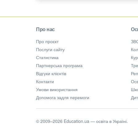
Про нас
Ос
Про проєкт
ЗВ
Послуги сайту
Кол
Статистика
Ку
Партнерська програма
Тре
Відгуки клієнтів
Ре
Контакти
Осв
Умови використання
Шк
Допомога задля перемоги
Дит
© 2009–2026 Education.ua — освіта в Україні.