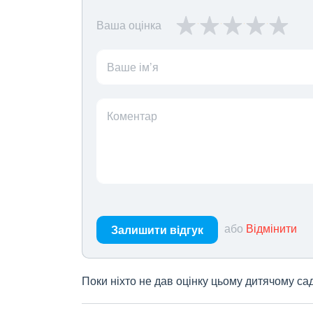
Ваша оцінка
Ваше ім’я
Коментар
або
Відмінити
Залишити відгук
Поки ніхто не дав оцінку цьому дитячому са