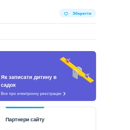
Зберегти
Як записати дитину в
садок
Все про електронну
реєстрацію
Партнери сайту