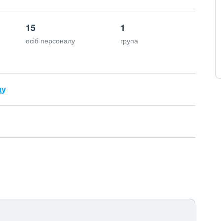
15
1
осіб персоналу
група
ду