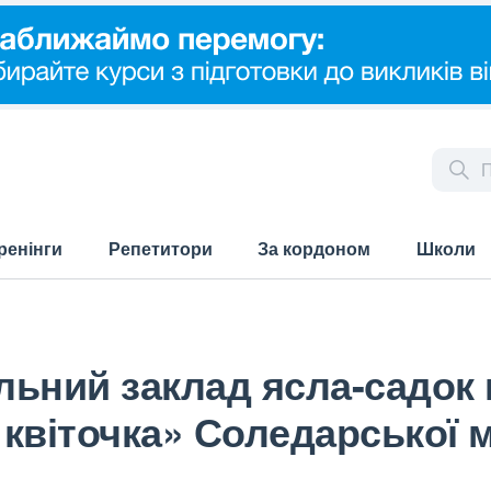
ренінги
Репетитори
За кордоном
Школи
льний заклад ясла-садок
квіточка» Соледарської м