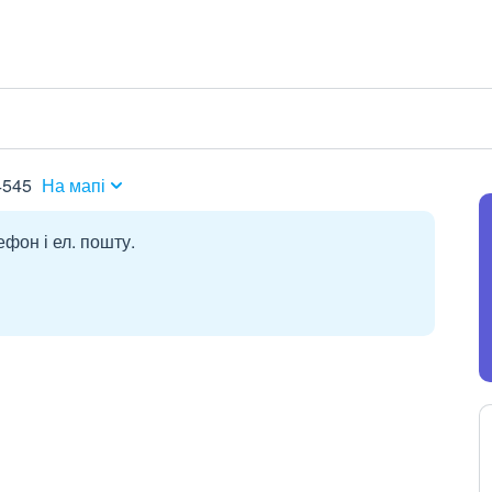
4545
На мапі
ефон і ел. пошту.