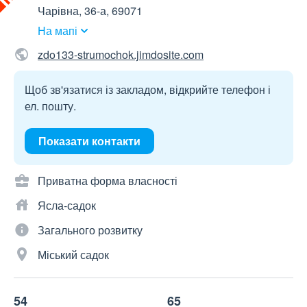
Чарівна, 36-а, 69071
На мапі
zdo133-strumochok.jimdosite.com
Щоб зв'язатися із закладом, відкрийте телефон і
ел. пошту.
Показати контакти
Приватна форма власності
Ясла-садок
Загального розвитку
Міський садок
54
65