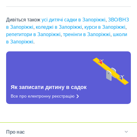
Дивіться також
усі дитячі садки в Запоріжжі
,
ЗВО/ВНЗ
в Запоріжжі
,
коледжі в Запоріжжі
,
курси в Запоріжжі
,
репетитори в Запоріжжі
,
тренінги в Запоріжжі
,
школи
в Запоріжжі
.
Як записати дитину в садок
Все про електронну
реєстрацію
Про нас