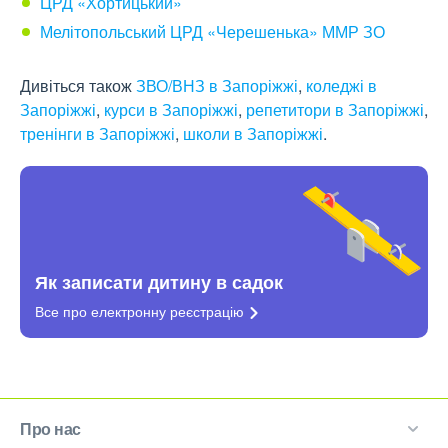
ЦРД «Хортицький»
Мелітопольський ЦРД «Черешенька» ММР ЗО
Дивіться також
ЗВО/ВНЗ в Запоріжжі
,
коледжі в
Запоріжжі
,
курси в Запоріжжі
,
репетитори в Запоріжжі
,
тренінги в Запоріжжі
,
школи в Запоріжжі
.
Як записати дитину в садок
Все про електронну
реєстрацію
Про нас