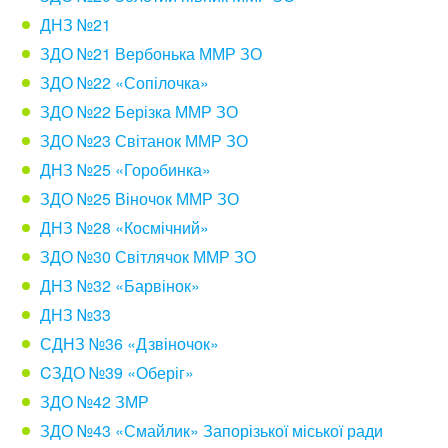
ДНЗ №21
ЗДО №21 Вербонька ММР ЗО
ЗДО №22 «Сопілочка»
ЗДО №22 Берізка ММР ЗО
ЗДО №23 Світанок ММР ЗО
ДНЗ №25 «Горобинка»
ЗДО №25 Віночок ММР ЗО
ДНЗ №28 «Космічний»
ЗДО №30 Світлячок ММР ЗО
ДНЗ №32 «Барвінок»
ДНЗ №33
СДНЗ №36 «Дзвіночок»
CЗДО №39 «Оберіг»
ЗДО №42 ЗМР
ЗДО №43 «Смайлик» Запорізької міської ради