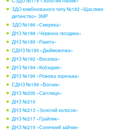
СЗДО №179 «Золотий півник»
ЗДО комбінованого типу №182 «Щасливе
дитинство» ЗМР
ЗДО №186 «Смерека»
ДНЗ №188 «Червона гвоздика»
ДНЗ №189 «Ракета»
CДНЗ №190 «Дюймовочка»
ДНЗ №192 «Веселка»
ДНЗ №194 «Кобзарик»
ДНЗ №196 «Рожева зоренька»
СДНЗ №199 «Вогник»
ДНЗ №205 «Світлиця»
ДНЗ №210
ДНЗ №213 «Золотий колосок»
ДНЗ №217 «Грайлик»
ДНЗ №219 «Сонячний зайчик»