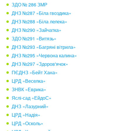
ЗДО № 286 ЗМР
ДНЗ №287 «Біла гвоздика»
ДНЗ №288 «Біла лелека»
ДНЗ №290 «Зайчатка»
ЗДО №291 «Витязь»
ДНЗ №293 «Багряні вітрила»
ДНЗ №295 «Червона калина»
ДНЗ №297 «Здоров'ячок»
ПЄДНЗ «Бейт Хана»
ЦРД «Веселка»
ЗНВК «Еврика»
Яслі-сад «ЕйдоС»
ДНЗ «Лазурний»
ЦРД «Надія»
ЦРД «Осколь»