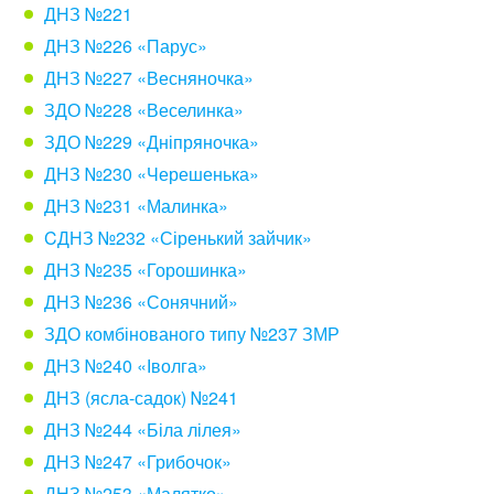
ДНЗ №221
ДНЗ №226 «Парус»
ДНЗ №227 «Весняночка»
ЗДО №228 «Веселинка»
ЗДО №229 «Дніпряночка»
ДНЗ №230 «Черешенька»
ДНЗ №231 «Малинка»
CДНЗ №232 «Сіренький зайчик»
ДНЗ №235 «Горошинка»
ДНЗ №236 «Сонячний»
ЗДО комбінованого типу №237 ЗМР
ДНЗ №240 «Іволга»
ДНЗ (ясла-садок) №241
ДНЗ №244 «Біла лілея»
ДНЗ №247 «Грибочок»
ДНЗ №253 «Малятко»