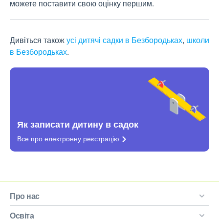
можете поставити свою оцінку першим.
Дивіться також
усі дитячі садки в Безбородьках
,
школи
в Безбородьках
.
Як записати дитину в садок
Все про електронну
реєстрацію
Про нас
Освіта