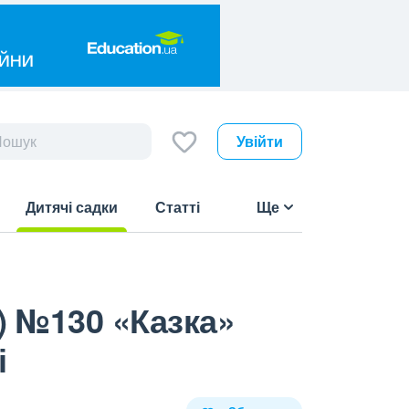
Увійти
Дитячі садки
Статті
Ще
(current)
) №130 «Казка»
і