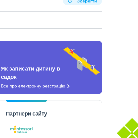
Зберегти
Як записати дитину в
садок
Все про електронну
реєстрацію
Партнери сайту