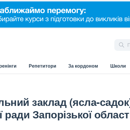
ренінги
Репетитори
За кордоном
Школи
ьний заклад (ясла-садок
ї ради Запорізької област