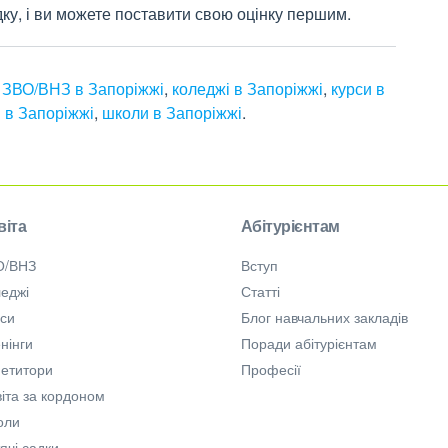
дку, і ви можете поставити свою оцінку першим.
,
ЗВО/ВНЗ в Запоріжжі
,
коледжі в Запоріжжі
,
курси в
и в Запоріжжі
,
школи в Запоріжжі
.
віта
Абітурієнтам
О/ВНЗ
Вступ
еджі
Статті
рси
Блог навчальних закладів
нінги
Поради абітурієнтам
петитори
Професії
іта за кордоном
оли
ячі садки