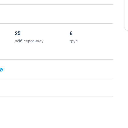
25
6
осіб персоналу
груп
ду