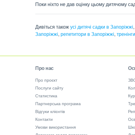
Поки ніхто не дав оцінку цьому дитячому са
Дивіться також
усі дитячі садки в Запоріжжі
Запоріжжі
,
репетитори в Запоріжжі
,
тренінг
Про нас
Ос
Про проєкт
ЗВ
Послуги сайту
Кол
Статистика
Ку
Партнерська програма
Тре
Відгуки клієнтів
Ре
Контакти
Осв
Умови використання
Шк
Допомога задля перемоги
Дит