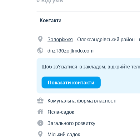
0 відгуків
Контакти
Запоріжжя
Олександрівський район
dnz130zp.jimdo.com
Щоб зв'язатися із закладом, відкрийте тел
Показати контакти
Комунальна форма власності
Ясла-садок
Загального розвитку
Міський садок