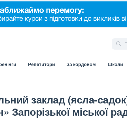
ренінги
Репетитори
За кордоном
Школи
ьний заклад (ясла-садок
» Запорізької міської рад