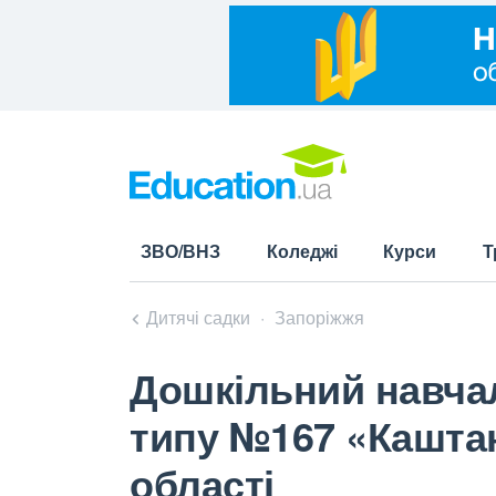
ЗВО/ВНЗ
Коледжі
Курси
Т
Дитячі садки
Запоріжжя
Дошкільний навчал
типу №167 «Каштан
області