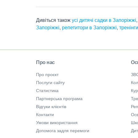
Дивіться також
усі дитячі садки в Запоріжжі
Запоріжжі
,
репетитори в Запоріжжі
,
тренінг
Про нас
Ос
Про проєкт
ЗВ
Послуги сайту
Кол
Статистика
Ку
Партнерська програма
Тре
Відгуки клієнтів
Ре
Контакти
Осв
Умови використання
Шк
Допомога задля перемоги
Дит