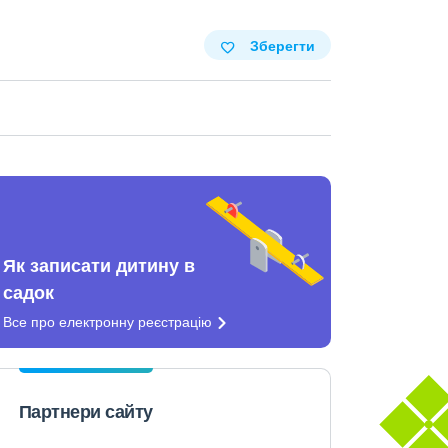
Зберегти
Як записати дитину в
садок
Все про електронну
реєстрацію
Партнери сайту