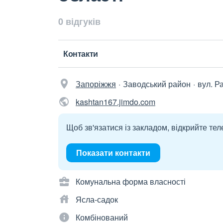
0 відгуків
Контакти
Запоріжжя
Заводський район
вул. Р
kashtan167.jimdo.com
Щоб зв'язатися із закладом, відкрийте тел
Показати контакти
Комунальна форма власності
Ясла-садок
Комбінований