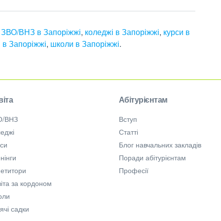
,
ЗВО/ВНЗ в Запоріжжі
,
коледжі в Запоріжжі
,
курси в
и в Запоріжжі
,
школи в Запоріжжі
.
віта
Абітурієнтам
О/ВНЗ
Вступ
еджі
Статті
рси
Блог навчальних закладів
нінги
Поради абітурієнтам
петитори
Професії
іта за кордоном
оли
ячі садки