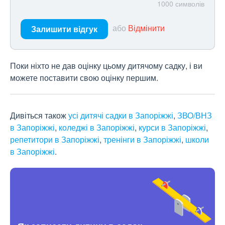
1000
символів
або
Відмінити
Залишити відгук
Поки ніхто не дав оцінку цьому дитячому садку, і ви
можете поставити свою оцінку першим.
Дивіться також
усі дитячі садки в Запоріжжі
,
ЗВО/ВНЗ
в Запоріжжі
,
коледжі в Запоріжжі
,
курси в Запоріжжі
,
репетитори в Запоріжжі
,
тренінги в Запоріжжі
,
школи
в Запоріжжі
.