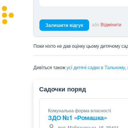
або
Відмінити
Залишити відгук
Поки ніхто не дав оцінку цьому дитячому са
Дивіться також
усі дитячі садки в Тальному
,
Садочки поряд
Комунальна форма власності
ЗДО №1 «Ромашка»
вул. Майданецька, 15, 20401