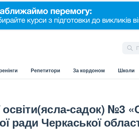
ренінги
Репетитори
За кордоном
Школи
 освіти(ясла-садок) №3 «
ої ради Черкаської област