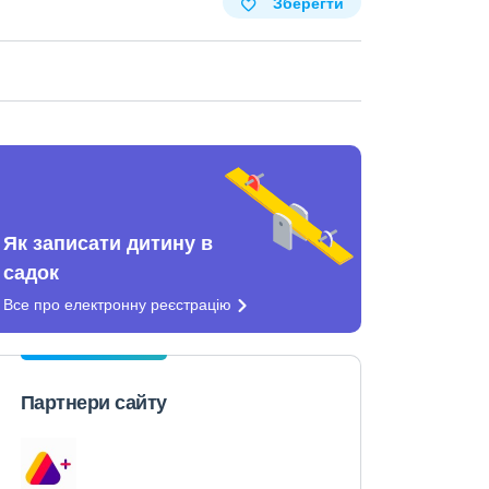
Зберегти
Як записати дитину в
садок
Все про електронну
реєстрацію
Партнери сайту