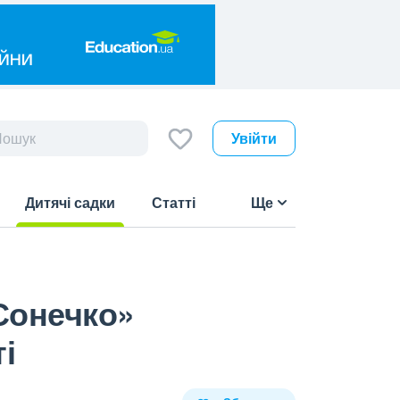
Увійти
Дитячі садки
Статті
Ще
(current)
Сонечко»
і