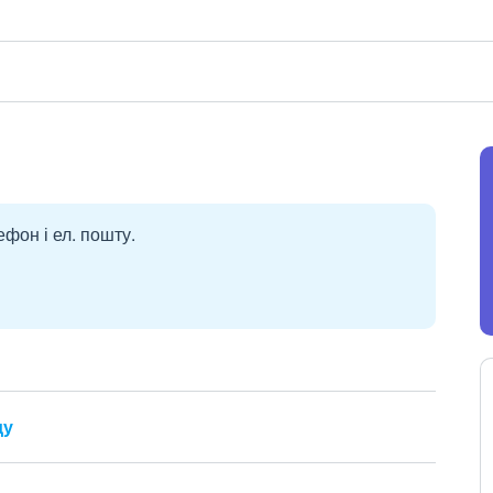
ефон і ел. пошту.
ду