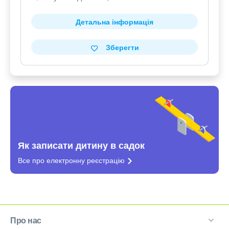
Детальна інформація
Зберегти
Як записати дитину в садок
Все про електронну
реєстрацію
Про нас