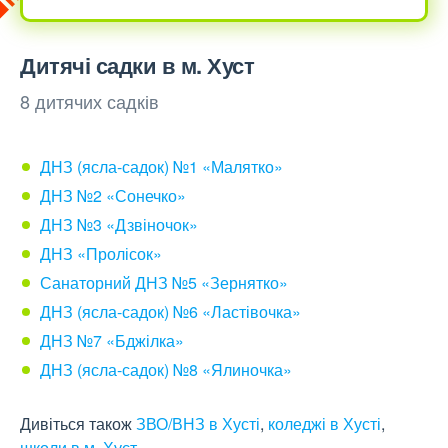
Дитячі садки в м. Хуст
8 дитячих садків
ДНЗ (ясла-садок) №1 «Малятко»
ДНЗ №2 «Сонечко»
ДНЗ №3 «Дзвіночок»
ДНЗ «Пролісок»
Санаторний ДНЗ №5 «Зернятко»
ДНЗ (ясла-садок) №6 «Ластівочка»
ДНЗ №7 «Бджілка»
ДНЗ (ясла-садок) №8 «Ялиночка»
Дивіться також
ЗВО/ВНЗ в Хусті
,
коледжі в Хусті
,
школи в м. Хуст
.