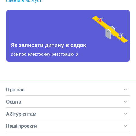
Як записати дитину в садок
Все про електронну
реєстрацію
Про нас
Освіта
Абітурієнтам
Наші проєкти