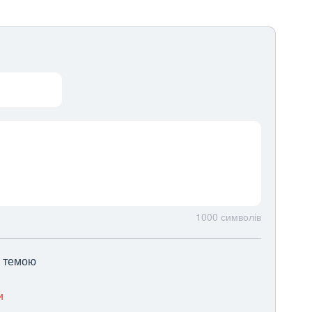
1000
символів
ю темою
и