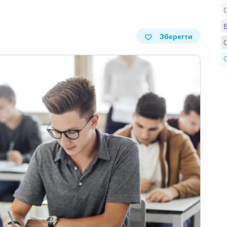
С
В
Зберегти
О
О