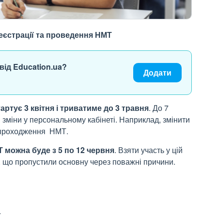
реєстрації та проведення НМТ
від Education.ua?
Додати
тартує
3 квітня і триватиме до 3 травня
. До 7
зміни у персональному кабінеті. Наприклад, змінити
е проходження НМТ.
 можна буде з 5 по 12 червня
. Взяти участь у цій
ть, що пропустили основну через поважні причини.
.