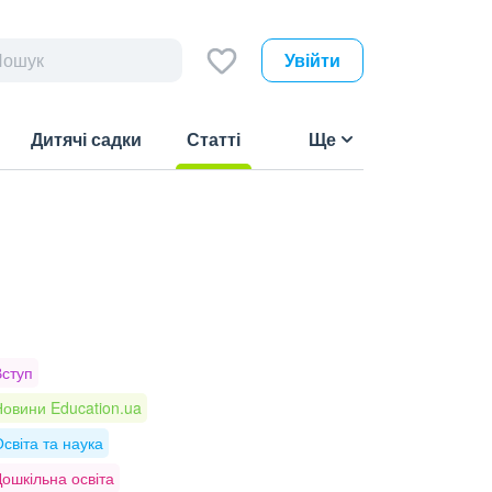
Увійти
Дитячі садки
Статті
Ще
(current)
Вступ
овини Education.ua
світа та наука
ошкільна освіта