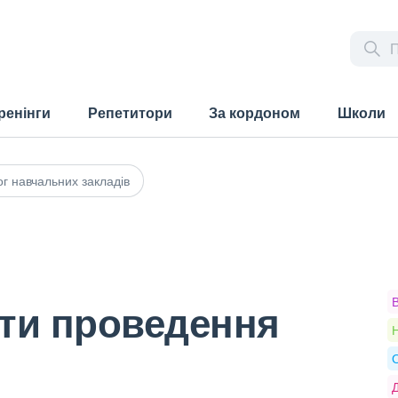
ренінги
Репетитори
За кордоном
Школи
г навчальних закладів
ати проведення
Н
О
Д