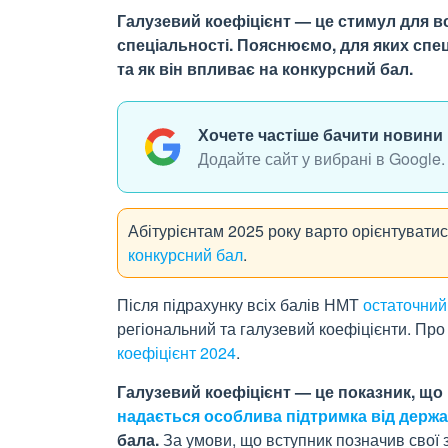
Галузевий коефіцієнт — це стимул для вс
спеціальності. Пояснюємо, для яких спе
та як він впливає на конкурсний бал.
Хочете частіше бачити новини 
Додайте сайт у вибрані в Google.
Абітурієнтам 2025 року варто орієнтувати
конкурсний бал
.
Після підрахунку всіх балів НМТ
остаточний
регіональний та галузевий коефіцієнти. Про
коефіцієнт 2024
.
Галузевий коефіцієнт
—
це показник, що
надається особлива підтримка від держ
бала.
За умови, що вступник позначив свої з