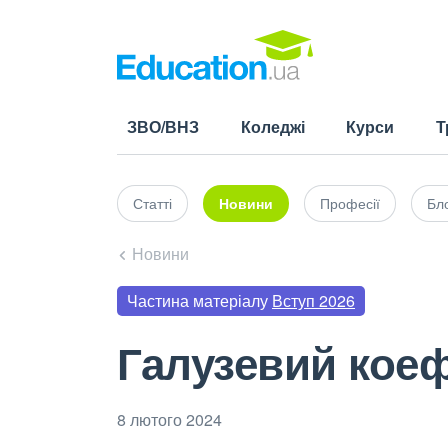
ЗВО/ВНЗ
Коледжі
Курси
Т
Статті
Новини
Професії
Бло
Новини
Частина матеріалу
Вступ 2026
Галузевий коеф
8 лютого 2024