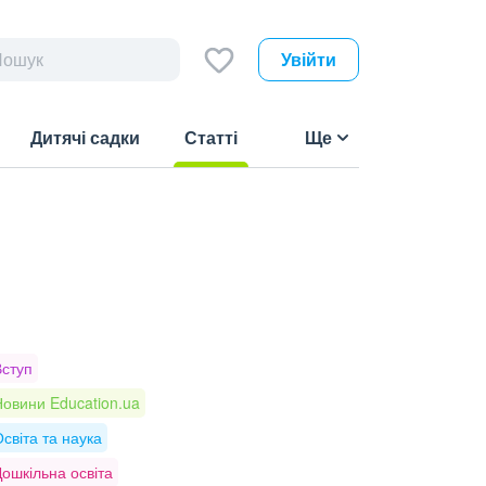
Увійти
Дитячі садки
Статті
Ще
(current)
Вступ
овини Education.ua
світа та наука
ошкільна освіта