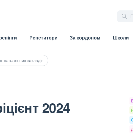
ренінги
Репетитори
За кордоном
Школи
г навчальних закладів
іцієнт 2024
Н
О
Д