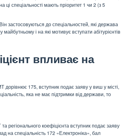
 ці спеціальності мають пріоритет 1 чи 2 (з 5
 Він застосовуються до спеціальностей, які держава
 майбутньому і на які мотивує вступати абітурієнтів
іцієнт впливає на
Т дорівнює 175, вступник подає заяву у виш у місті,
ціальність, яка не має підтримки від держави, то
 та регіонального коефіцієнта вступник подає заяву
лад на спеціальність 172 «Електроніка», бал