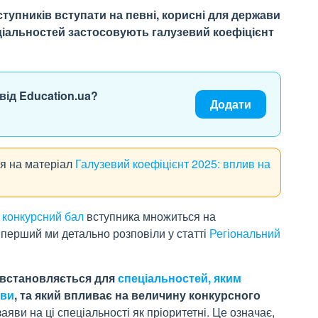
тупників вступати на певні, корисні для держави
ціальностей застосовують галузевий коефіцієнт
від Education.ua?
Додати
ся на матеріал
Галузевий коефіцієнт 2025: вплив на
 конкурсний бал
вступника множиться на
 перший ми детально розповіли у статті
Регіональний
 встановляється для
спеціальностей, яким
ави
, та який впливає на величину конкурсного
аяви на ці спеціальності як пріоритетні. Це означає,