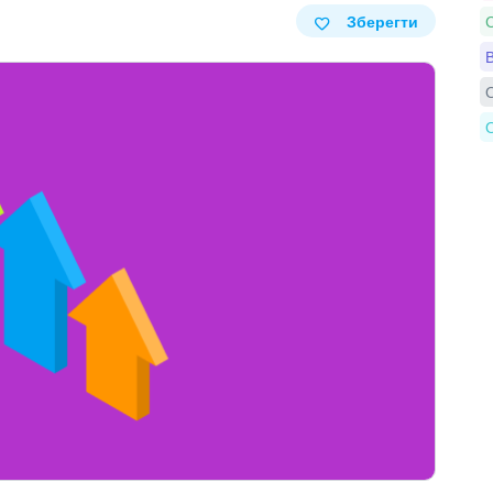
Зберегти
С
В
О
О