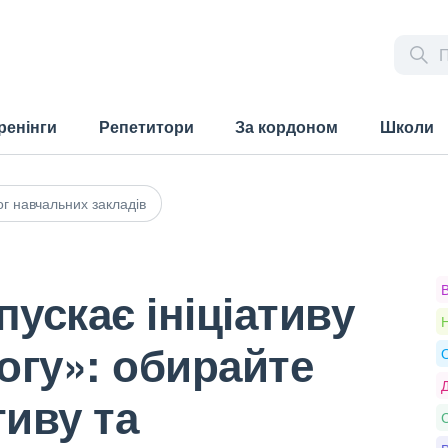
ренінги
Репетитори
За кордоном
Школи
г навчальних закладів
пускає ініціативу
Н
огу»: обирайте
О
Д
иву та
С