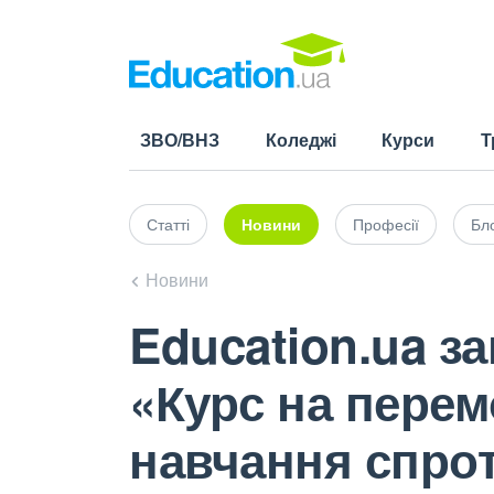
ЗВО/ВНЗ
Коледжі
Курси
Т
Статті
Новини
Професії
Бло
Новини
Education.ua за
«Курс на перем
навчання спрот