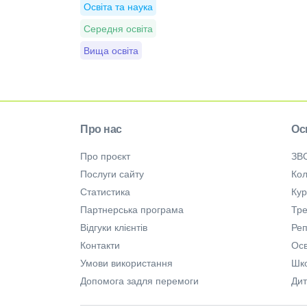
Освіта та наука
Середня освіта
Вища освіта
Про нас
Ос
Про проєкт
ЗВ
Послуги сайту
Кол
Статистика
Ку
Партнерська програма
Тре
Відгуки клієнтів
Ре
Контакти
Осв
Умови використання
Шк
Допомога задля перемоги
Дит