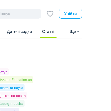
Увійти
Дитячі садки
Статті
Ще
(current)
Вступ
овини Education.ua
світа та наука
ошкільна освіта
ередня освіта