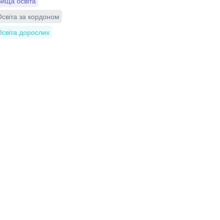
ища освіта
світа за кордоном
світа дорослих