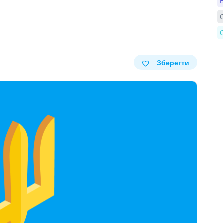
В
О
О
Зберегти