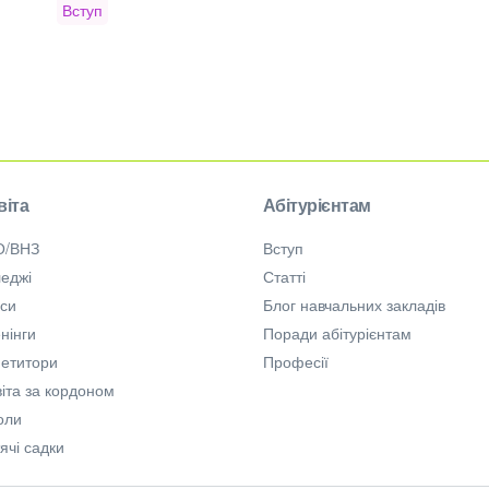
Вступ
віта
Абітурієнтам
О/ВНЗ
Вступ
еджі
Статті
рси
Блог навчальних закладів
нінги
Поради абітурієнтам
петитори
Професії
іта за кордоном
оли
ячі садки