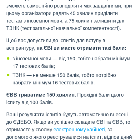
зможете самостійно розподіляти між завданнями, при
цьому організатори радять 45 хвилин приділити
тестам з іноземної мови, а 75
хвилин залишити для
ТЗНК (тест загальної навчальної компетентності).
Щоб вас допустили до іспитів для вступу в
аспірантуру,
на ЄВІ ви маєте отримати такі бали:
з іноземної мови — від 150, тобто набрати мінімум
17 тестових балів;
ТЗНК — не менше 150 балів, тобто потрібно
набрати мінімум 16 тестових балів.
ЄВВ триватиме 150 хвилин
. Прохідні бали цього
іспиту від 100 балів.
Ваші результати іспитів будуть автоматично внесені
до ЄДЕБО. Якщо ви успішно складете ЄВІ та ЄВВ, то
отримаєте у своєму
електронному кабінеті
, за
допомогою якого реєструвалися на іспит, відповідний