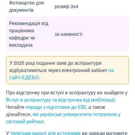
Фотокартки для
розмір 3x4
документів
Рекомендація від
працівника
за наявності
кафедри чи
викладача
У 2025 році подання заяв до аспірантури
відбуватиметься через електронний кабінет
на
сайті ЄДЕБО
.
Про відстрочку при вступі в аспірантуру ви знайдете у
Вступ в аспірантуру та відстрочка від мобілізації
.
Читайте
поради з підготовки до ЄВІ
, а також
дізнайтеся,
які українські університети потрапили у
світовий рейтинг
.
У
телеграм-каналі для вступників
ви завжди матимете