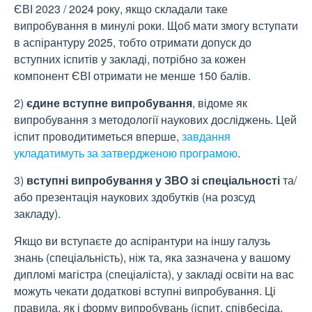
ЄВІ 2023 / 2024 року, якщо складали таке
випробування в минулі роки.
Щоб мати змогу вступати
в аспірантуру 2025, тобто отримати допуск до
вступних іспитів у закладі,
потрібно за кожен
компонент ЄВІ отримати не менше 150 балів.
2)
єдине вступне випробування
, відоме як
випробування з методології наукових досліджень. Цей
іспит проводитиметься вперше,
завдання
укладатимуть за затвердженою програмою
.
3)
вступні випробування у ЗВО
зі спеціальності
та/
або презентація наукових здобутків (на розсуд
закладу).
Якщо ви вступаєте до аспірантури на іншу галузь
знань (спеціальність), ніж та, яка зазначена у вашому
дипломі магістра (спеціаліста), у закладі освіти на вас
можуть чекати додаткові вступні випробування. Ці
правила, як і форму випробувань (іспит, співбесіда,