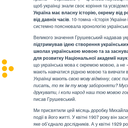
щоб українці знали своє коріння та усвідо
Україна має власну історію, окрему від р
від давніх часів
. 10-томна «Історія Україн
системно пояснювала хронологію українсько
Великого значення Грушевський надавав укра
підтримував ідею створення українських
школах українською мовою та за заснува
для розвитку Національної академії наук
що українська мова є окремою мовою, а не «
мають навчатися рідною мовою та вивчати вл
Українці мають свою мову відмінну, своє п
писать, то як їм ту мову забороняти? Мус
друкувати, і коли народ наш тою мовою г
писав Грушевський.
Ми присвятили цей місяць доробку Михайла Г
події в його житті. У квітні 1907 року він за
яке об’єднало дослідників. А у квітні 1929 ро