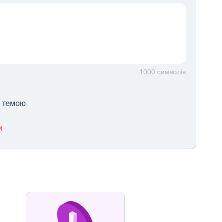
1000
символів
ю темою
и