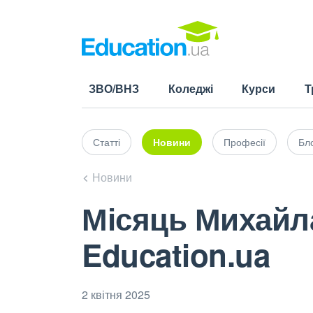
ЗВО/ВНЗ
Коледжі
Курси
Т
Статті
Новини
Професії
Бло
Новини
Місяць Михайл
Education.ua
2 квітня 2025