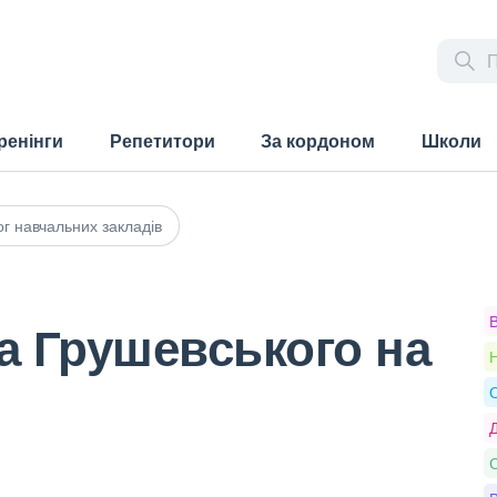
ренінги
Репетитори
За кордоном
Школи
г навчальних закладів
а Грушевського на
Н
О
Д
С