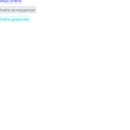
ища освіта
світа за кордоном
світа дорослих