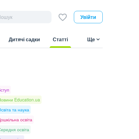
Увійти
Дитячі садки
Статті
Ще
(current)
Вступ
овини Education.ua
світа та наука
ошкільна освіта
ередня освіта