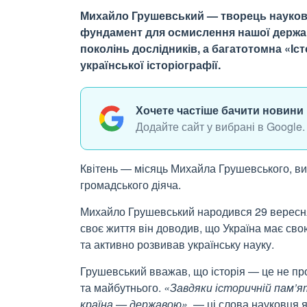
Михайло Грушевський — творець наукової 
фундамент для осмислення нашої держав
поколінь дослідників, а багатотомна «Іс
української історіографії.
Хочете частіше бачити новини 
Додайте сайт у вибрані в Google.
Квітень — місяць Михайла Грушевського, вид
громадського діяча.
Михайло Грушевський народився 29 вересня 
своє життя він доводив, що Україна має сво
та активно розвивав українську науку.
Грушевський вважав, що історія — це не про
та майбутнього.
«Завдяки історичній пам’я
країна — державою»
, — ці слова науковця 