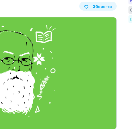
В
Зберегти
О
О