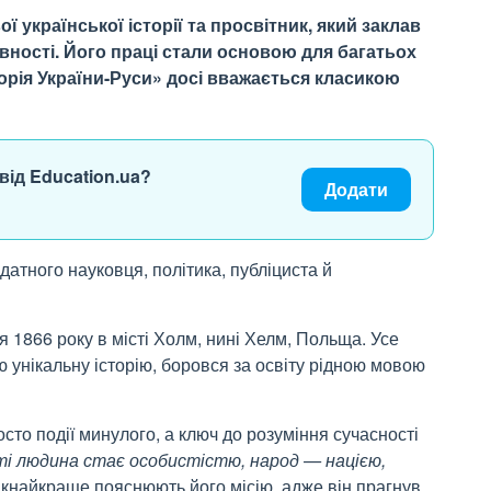
української історії та просвітник, який заклав
ності. Його праці стали основою для багатьох
торія України-Руси» досі вважається класикою
від Education.ua?
Додати
атного науковця, політика, публіциста й
1866 року в місті Холм, нині Хелм, Польща. Усе
ю унікальну історію, боровся за освіту рідною мовою
сто події минулого, а ключ до розуміння сучасності
ті людина стає особистістю, народ — нацією,
якнайкраще пояснюють його місію, адже він прагнув,