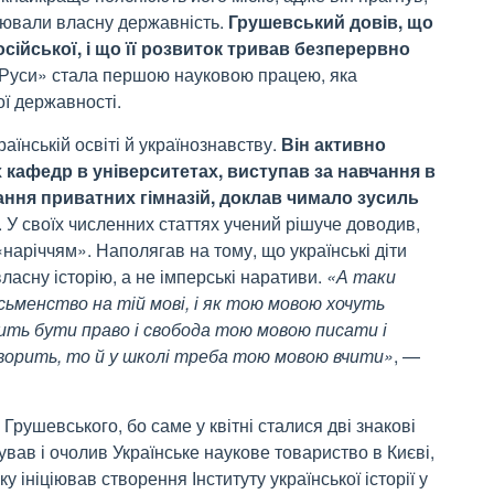
млювали власну державність.
Грушевський
довів, що
осійської, і що її розвиток тривав безперервно
и-Руси» стала першою науковою працею, яка
ї державності.
їнській освіті й українознавству.
Він активно
 кафедр в університетах, виступав за навчання в
ння приватних гімназій, доклав чимало зусиль
. У своїх численних статтях учений рішуче доводив,
наріччям». Наполягав на тому, що українські діти
асну історію, а не імперські наративи.
«А таки
исьменство на тій мові, і як тою мовою хочуть
ить бути право і свобода тою мовою писати і
оворить, то й у школі треба тою мовою вчити»
, —
рушевського, бо саме у квітні сталися дві знакові
снував і очолив Українське наукове товариство в Києві,
ку ініціював створення Інституту української історії у