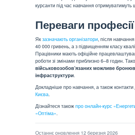
курсанти під час навчання отримуватимуть 
Переваги професії
Як
зазначають організатори
, після навчанн
40
000
гривень, а з підвищенням класу квалі
Працівники мають офіційне працевлаштуванн
роботи зі змінами приблизно 6–8
годин. Тако
військовозобов’язаних можливе бронюва
інфраструктури
.
Докладніше про навчання, а також контакти 
Києва
.
Дізнайтеся також
про онлайн-курс «Енергет
«Оптіма»
.
Останнє оновлення 12 березня 2026