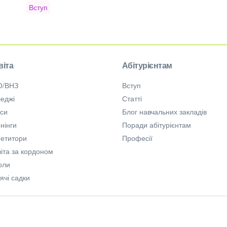
Вступ
віта
Абітурієнтам
О/ВНЗ
Вступ
еджі
Статті
рси
Блог навчальних закладів
нінги
Поради абітурієнтам
петитори
Професії
іта за кордоном
оли
ячі садки