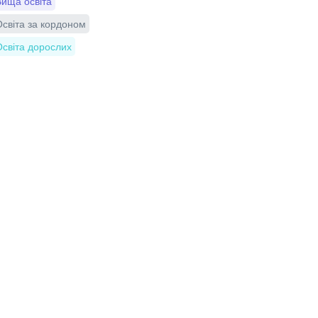
ища освіта
світа за кордоном
світа дорослих