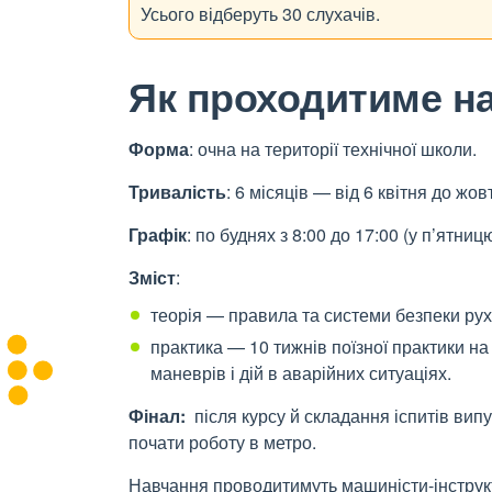
Усього відберуть 30
слухачів.
Як проходитиме н
Форма
: очна на території технічної школи.
Тривалість
: 6 місяців — від 6
квітня до жов
Графік
: по буднях з 8:00 до 17:00 (у п’ятниц
Зміст
:
теорія — правила та системи безпеки руху,
практика — 10
тижнів поїзної практики н
маневрів і дій в аварійних ситуаціях.
Фінал:
після курсу й складання іспитів вип
почати роботу в метро.
Навчання проводитимуть машиністи-інструкт