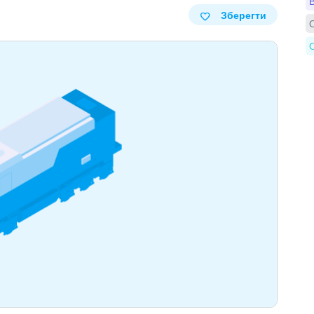
В
Зберегти
О
О