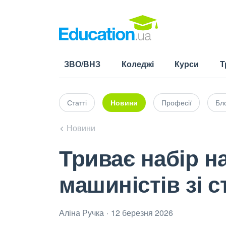
ЗВО/ВНЗ
Коледжі
Курси
Т
Статті
Новини
Професії
Бло
Новини
Триває набір н
машиністів зі 
Аліна Ручка
12 березня 2026