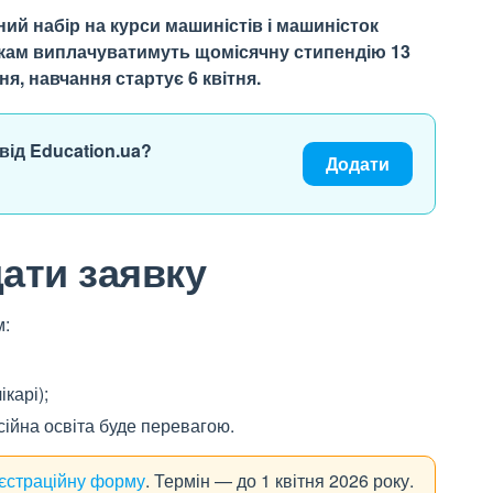
ий набір на курси машиністів і машиністок
икам виплачуватимуть щомісячну стипендію 13
я, навчання стартує 6 квітня.
від Education.ua?
Додати
дати заявку
м:
карі);
ійна освіта буде перевагою.
єстраційну форму
. Термін — до 1
квітня
2026
року.