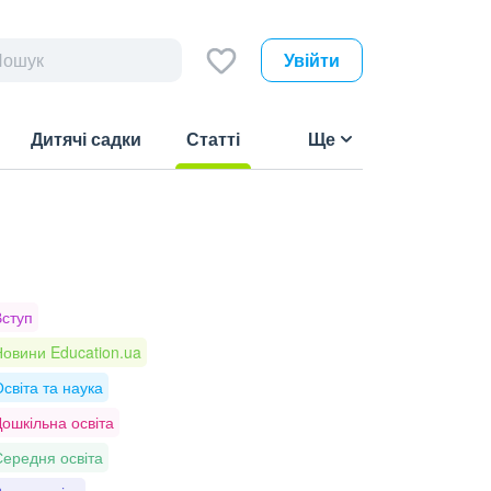
Увійти
Дитячі садки
Статті
Ще
(current)
Вступ
овини Education.ua
світа та наука
ошкільна освіта
ередня освіта