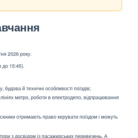
авчання
тня 2026
року.
ю до 15:45).
 будова й технічні особливості поїздів;
а лініях метро, роботи в електродепо, відпрацювання
ускники отримають право керувати поїздом і можуть
ори з досвідом із пасажирських перевезень. А