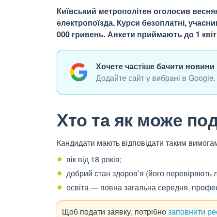
Київський метрополітен оголосив веснян
електропоїзда. Курси безоплатні, учасн
000 гривень. Анкети приймають до 1 квітн
Хочете частіше бачити новини 
Додайте сайт у вибрані в Google.
Хто та як може по
Кандидати мають відповідати таким вимога
вік від 18 років;
добрий стан здоров’я (його перевіряють лі
освіта — повна загальна середня, профес
Щоб подати заявку, потрібно
заповнити ре