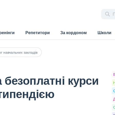
ренінги
Репетитори
За кордоном
Школи
г навчальних закладів
а безоплатні курси
Н
стипендією
О
Д
С