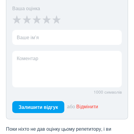
Ваша оцінка
Ваше ім’я
Коментар
1000
символів
або
Відмінити
Залишити відгук
Поки ніхто не дав оцінку цьому репетитору, і ви