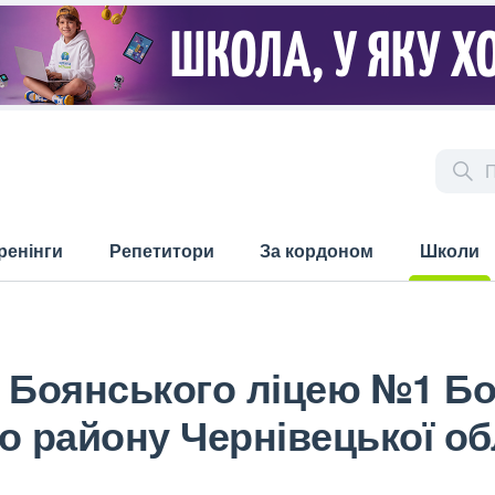
ренінги
Репетитори
За кордоном
Школи
(current)
 Боянського ліцею №1 Бо
о району Чернівецької об