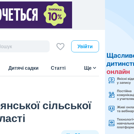
Увійти
Дитячі садки
Статті
Ще
янської сільської
ласті