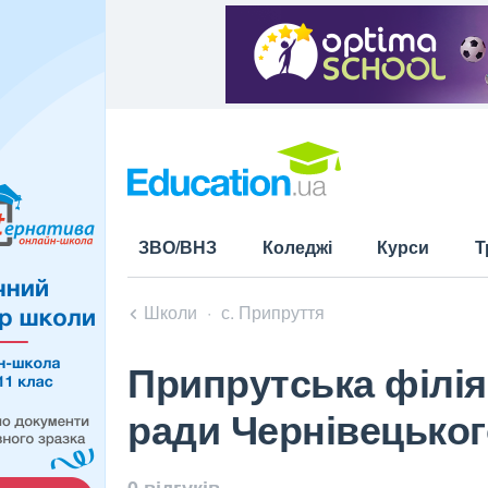
ЗВО/ВНЗ
Коледжі
Курси
Т
Школи
с. Припруття
Припрутська філія
ради Чернівецьког