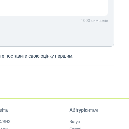
1000
символів
жете поставити свою оцінку першим.
віта
Абітурієнтам
О/ВНЗ
Вступ
еджі
Статті