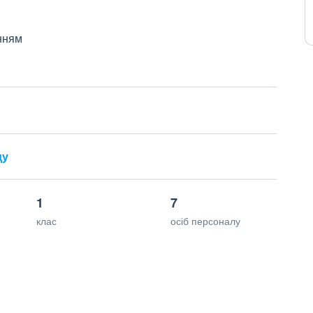
нням
ду
1
7
клас
осіб персоналу