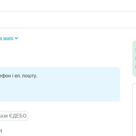
а мапі
ефон і ел. пошту.
 бази ЄДЕБО
і