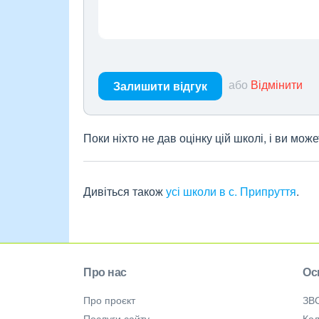
або
Відмінити
Залишити відгук
Поки ніхто не дав оцінку цій школі, і ви мо
Дивіться також
усі школи в с. Припруття
.
Про нас
Ос
Про проєкт
ЗВ
Послуги сайту
Кол