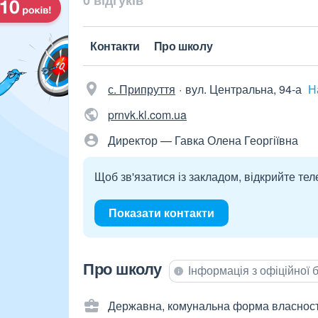
0 відгуків
Контакти
Про школу
с. Припруття
вул. Центральна, 94-а
Н
prnvk.kl.com.ua
Директор — Гавка Олена Георгіївна
Щоб зв'язатися із закладом, відкрийте тел
Показати контакти
Про школу
Інформація з офіційної
Державна, комунальна форма власност