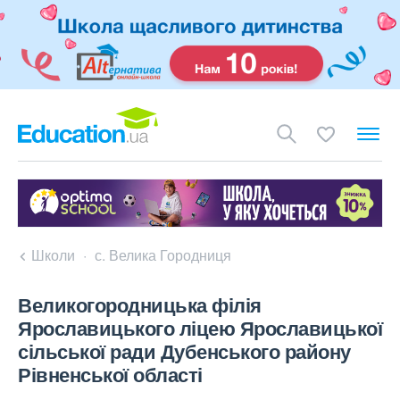
Школи
с. Велика Городниця
Великогородницька філія
Ярославицького ліцею Ярославицької
сільської ради Дубенського району
Рівненської області