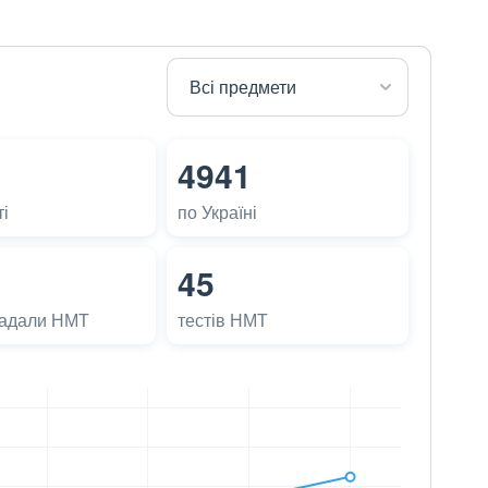
4941
і
по Україні
45
ладали НМТ
тестів НМТ