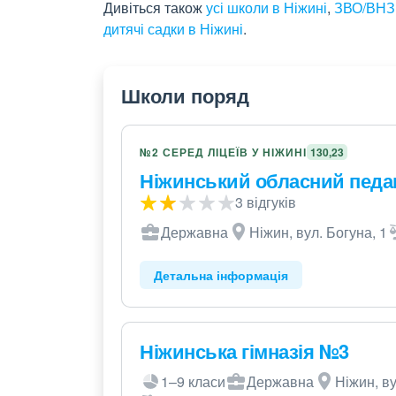
Дивіться також
усі школи в Ніжині
,
ЗВО/ВНЗ 
дитячі садки в Ніжині
.
Школи поряд
№2 СЕРЕД ЛІЦЕЇВ У НІЖИНІ
130,23
Ніжинський обласний педаг
3 відгуків
Державна
Ніжин, вул. Богуна, 1
Детальна інформація
Ніжинська гімназія №3
1–9 класи
Державна
Ніжин, в