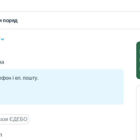
и поряд
на
ефон і ел. пошту.
 бази ЄДЕБО
і