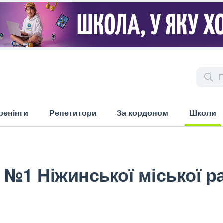
ренінги
Репетитори
За кордоном
Школи
(current)
 №1 Ніжинської міської ра