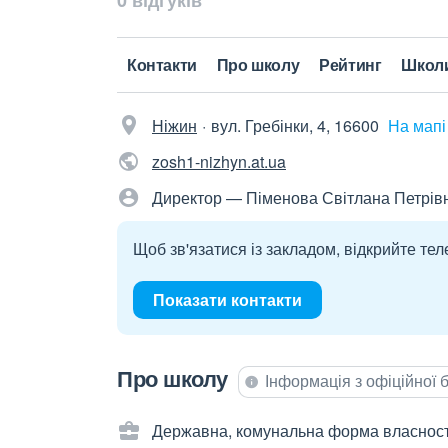
0 відгуків
Контакти
Про школу
Рейтинг
Школ
Ніжин
вул. Гребінки, 4, 16600
На мапі
zosh1-nizhyn.at.ua
Директор — Піменова Світлана Петрів
Щоб зв'язатися із закладом, відкрийте тел
Показати контакти
Про школу
Інформація з офіційної
Державна, комунальна форма власност