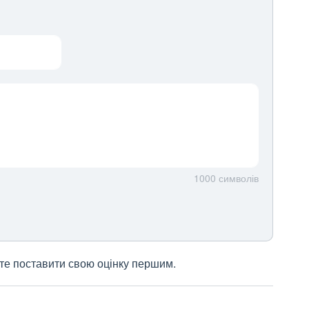
1000
символів
жете поставити свою оцінку першим.