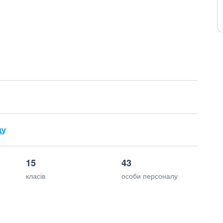
ду
15
43
класів
особи персоналу