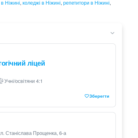
в Ніжині
,
коледжі в Ніжині
,
репетитори в Ніжині
,
огічний ліцей
Учні/освітяни 4:1
Зберегти
ул. Станіслава Прощенка, 6-а