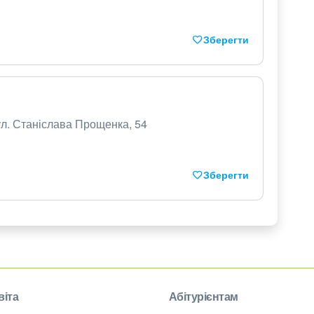
Зберегти
ул. Станіслава Прощенка, 54
Зберегти
віта
Абітурієнтам