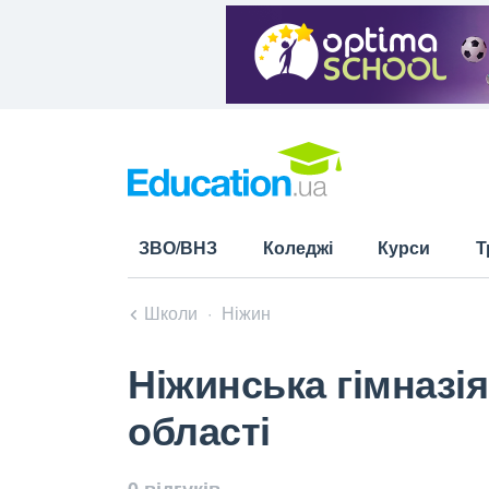
ЗВО/ВНЗ
Коледжі
Курси
Т
Школи
Ніжин
Ніжинська гімназія
області