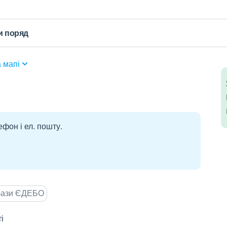
и поряд
 мапі
ефон і ел. пошту.
 бази ЄДЕБО
і