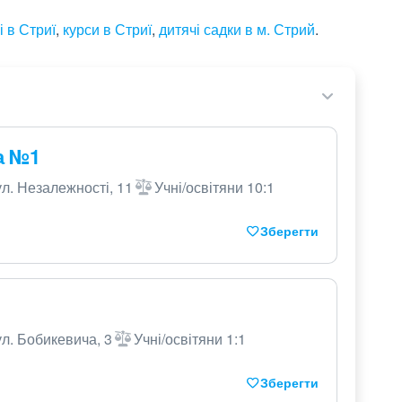
і в Стриї
,
курси в Стриї
,
дитячі садки в м. Стрий
.
а №1
ул. Незалежності, 11
Учні/освітяни 10:1
Зберегти
ул. Бобикевича, 3
Учні/освітяни 1:1
Зберегти