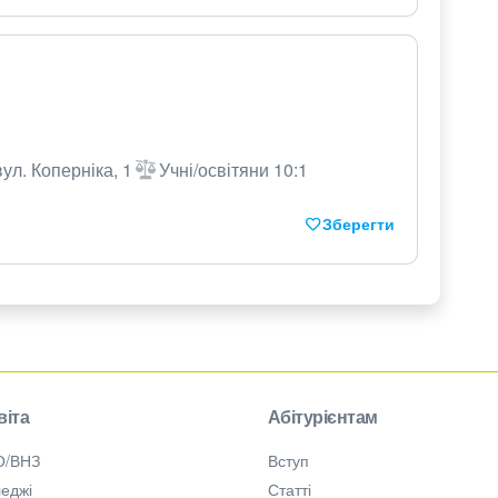
ул. Коперніка, 1
Учні/освітяни 10:1
Зберегти
віта
Абітурієнтам
О/ВНЗ
Вступ
еджі
Статті