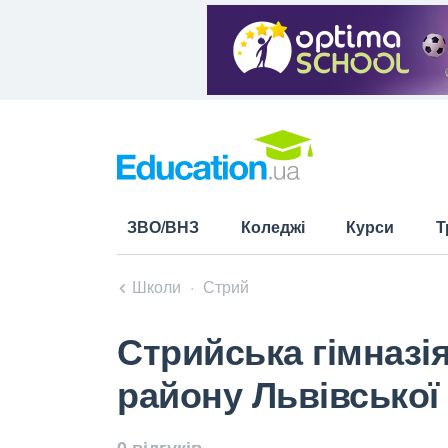
ЗВО/ВНЗ
Коледжі
Курси
Т
Школи
Стрий
Стрийська гімназі
району Львівської