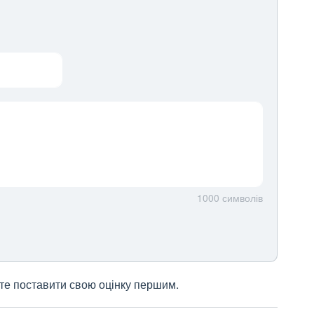
1000
символів
жете поставити свою оцінку першим.