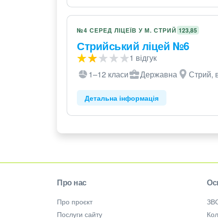
№4 СЕРЕД ЛІЦЕЇВ У М. СТРИЙ
123,85
Стрийський ліцей №6
1 відгук
1–12 класи
Державна
Стрий, в
Детальна інформація
Про нас
Ос
Про проєкт
ЗВ
Послуги сайту
Кол