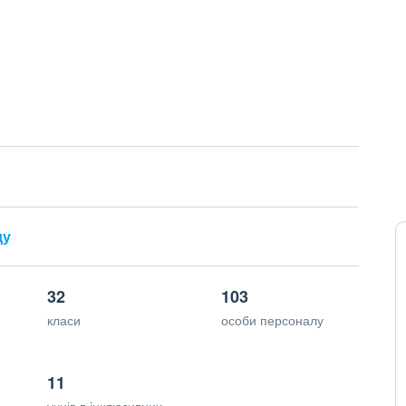
ду
32
103
класи
особи персоналу
11
учнів в інклюзивних