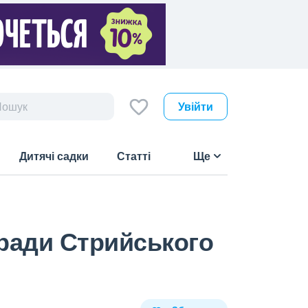
Увійти
Дитячі садки
Статті
Ще
 ради Стрийського