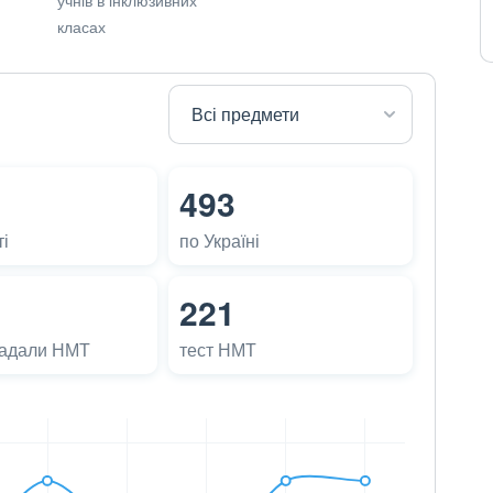
класах
493
і
по Україні
221
ладали НМТ
тест НМТ