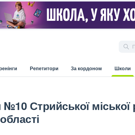
ренінги
Репетитори
За кордоном
Школи
(current)
я №10 Стрийської міської
 області