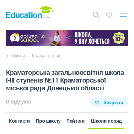
Школи
Краматорськ
Краматорська загальноосвітня школа
I-IІI ступенів №11 Краматорської
міської ради Донецької області
0 відгуків
Зберегти
Контакти
Про школу
Рейтинг
Школи поряд