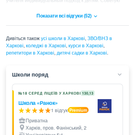
учителя индивидуальный подход к детям. Советую 
учиться в этой школе. Очень благодарна за детей.
Показати всі відгуки (52)
Дивіться також
усі школи в Харкові
,
ЗВО/ВНЗ в
Харкові
,
коледжі в Харкові
,
курси в Харкові
,
репетитори в Харкові
,
дитячі садки в Харкові
.
Школи поряд
№18 СЕРЕД ЛІЦЕЇВ У ХАРКОВІ
130,13
Школа «Ранок»
1 відгук
Приватна
Харків, пров. Фанінський, 2
Учні/освітяни 5:1