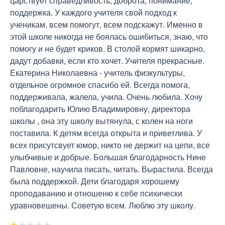
царствует справедливость, доброта, понимание, 
поддержка. У каждого учителя свой подход к 
ученикам, всем помогут, всем подскажут. Именно в 
этой школе никогда не боялась ошибиться, знаю, что 
помогу и не будет криков. В столой кормят шикарно, 
дадут добавки, если кто хочет. Учителя прекрасные. 
Екатерина Николаевна - учитель физкультуры, 
отдельное огромное спасибо ей. Всегда помога, 
поддерживала, жалела, учила. Очень любила. Хочу 
поблагодарить Юлию Владимировну, директора 
школы , она эту школу вытянула, с колен на ноги 
поставила. К детям всегда открыта и приветлива. У 
всех присутсвует юмор, никто не держит на цепи, все 
улыбчивые и добрые. Большая благодарность Нине 
Павловне, научила писать, читать. Вырастила. Всегда 
была поддержкой. Дети благодаря хорошему 
проподаванию и отношеню к себе психически 
уравновешены. Советую всем. Люблю эту школу.