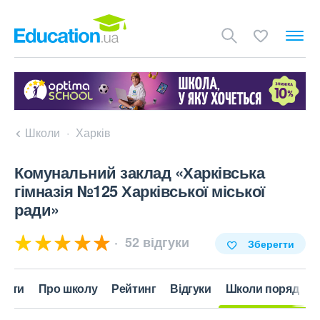
Школи
Харків
Комунальний заклад «Харківська
гімназія №125 Харківської міської
ради»
52 відгуки
Зберегти
акти
Про школу
Рейтинг
Відгуки
Школи поряд