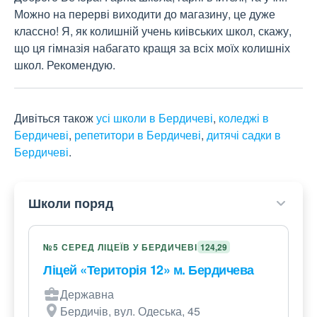
Можно на перерві виходити до магазину, це дуже 
классно! Я, як колишній учень киівських школ, скажу, 
що ця гімназія набагато кращя за всіх моїх колишніх 
школ. Рекомендую.
Дивіться також
усі школи в Бердичеві
,
коледжі в
Бердичеві
,
репетитори в Бердичеві
,
дитячі садки в
Бердичеві
.
Школи поряд
№5 СЕРЕД ЛІЦЕЇВ У БЕРДИЧЕВІ
124,29
Ліцей «Територія 12» м. Бердичева
Державна
Бердичів, вул. Одеська, 45