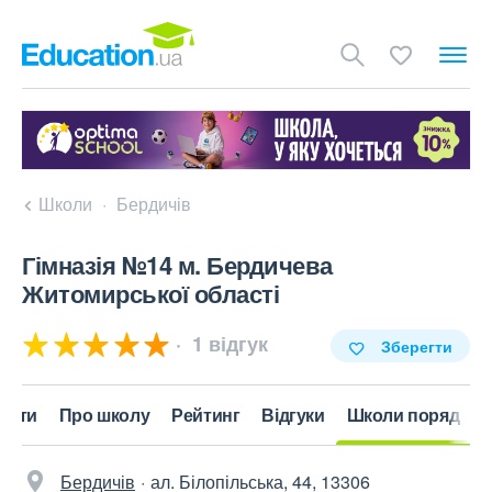
Школи
Бердичів
Гімназія №14 м. Бердичева
Житомирської області
1 відгук
Зберегти
акти
Про школу
Рейтинг
Відгуки
Школи поряд
Бердичів
ал. Білопільська, 44, 13306