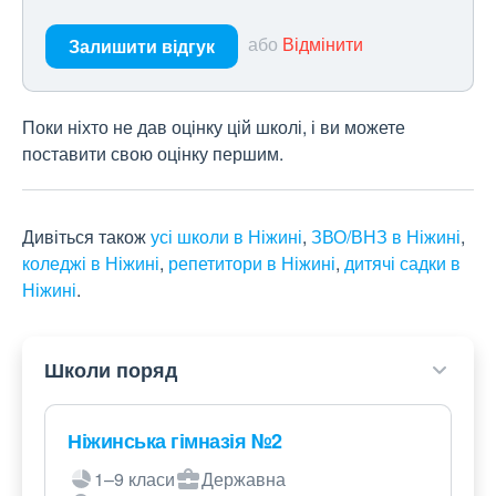
або
Відмінити
Залишити відгук
Поки ніхто не дав оцінку цій школі, і ви можете
поставити свою оцінку першим.
Дивіться також
усі школи в Ніжині
,
ЗВО/ВНЗ в Ніжині
,
коледжі в Ніжині
,
репетитори в Ніжині
,
дитячі садки в
Ніжині
.
Школи поряд
Ніжинська гімназія №2
1–9 класи
Державна