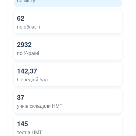
по місту
62
по області
2932
по Україні
142,37
Середній бал
37
учнів складали НМТ
145
тестів НМТ