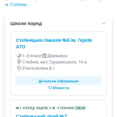
м. Стебник
.
Школи поряд
Стебницька гімназія №6 ім. Героїв
АТО
1–9 класи
Державна
Стебник, вул. Грушевського, 10-а
Учні/освітяни 8:1
Детальна інформація
Зберегти
№1 СЕРЕД ЛІЦЕЇВ У М. СТЕБНИК
128,40
Стебницький ліцей №7