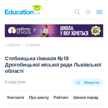
Школи
Стебник
Стебницька гімназія №18
Дрогобицької міської ради Львівської
області
0 відгуків
Зберегти
Контакти
Про школу
Рейтинг
Школи поряд