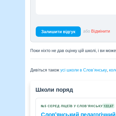
або
Відмінити
Залишити відгук
Поки ніхто не дав оцінку цій школі, і ви мо
Дивіться також
усі школи в Слов’янську
,
кол
Школи поряд
№5 СЕРЕД ЛІЦЕЇВ У СЛОВ’ЯНСЬКУ
122,67
Слов'янський педагогічний