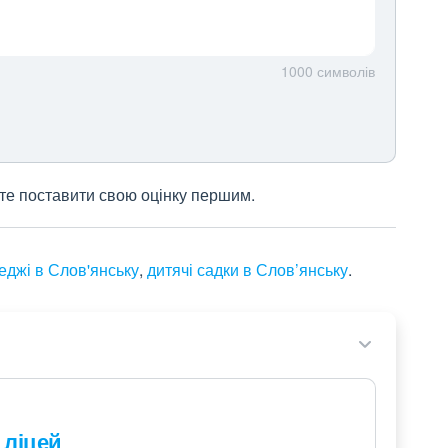
1000
символів
жете поставити свою оцінку першим.
еджі в Слов'янську
,
дитячі садки в Слов’янську
.
 ліцей