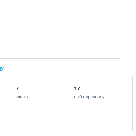
ду
7
17
класів
осіб персоналу