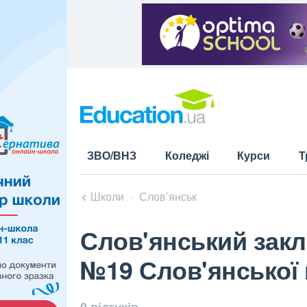
ЗВО/ВНЗ
Коледжі
Курси
Т
Школи
Слов’янськ
Слов'янський закла
№19 Слов'янської 