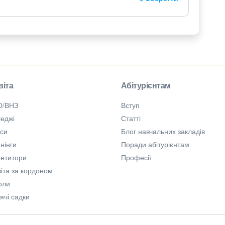
віта
Абітурієнтам
О/ВНЗ
Вступ
еджі
Статті
рси
Блог навчальних закладів
нінги
Поради абітурієнтам
петитори
Професії
іта за кордоном
оли
ячі садки