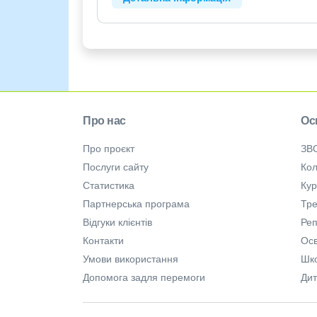
Про нас
Ос
Про проєкт
ЗВ
Послуги сайту
Кол
Статистика
Ку
Партнерська програма
Тре
Відгуки клієнтів
Ре
Контакти
Осв
Умови використання
Шк
Допомога задля перемоги
Дит