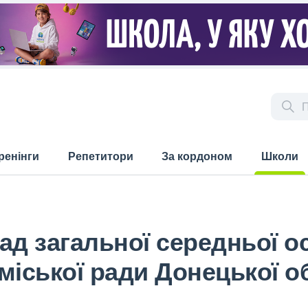
ренінги
Репетитори
За кордоном
Школи
(current)
д загальної середньої осв
міської ради Донецької о