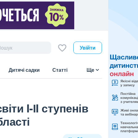
Увійти
Дитячі садки
Статті
Ще
іти I-ІI ступенів
бласті