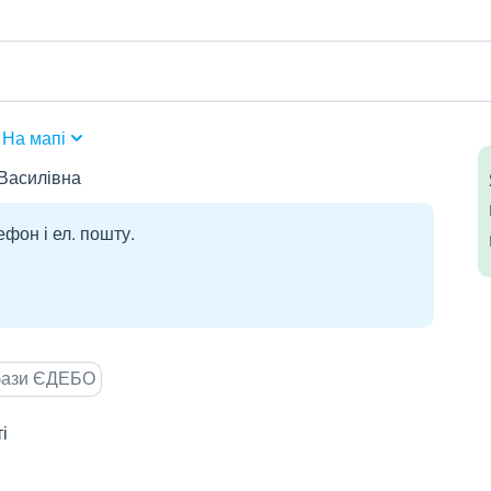
На мапі
 Василівна
ефон і ел. пошту.
 бази ЄДЕБО
і