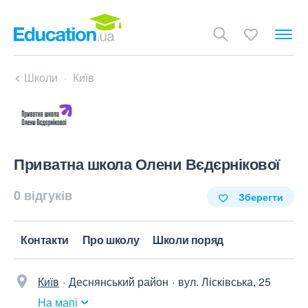
Школи
Київ
Приватна школа Олени Вєдєрнікової
0 відгуків
Зберегти
Контакти
Про школу
Школи поряд
Київ
Деснянський район
вул. Лісківська, 25
На мапі