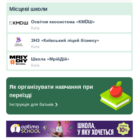
Місцеві школи
Освітня екосистема «КМDШ»
Київ
ЗНЗ «Київський ліцей бізнесу»
Київ
Школа «МрійДій»
Київ
Як організувати навчання при
переїзді
Інструкція для
батьків