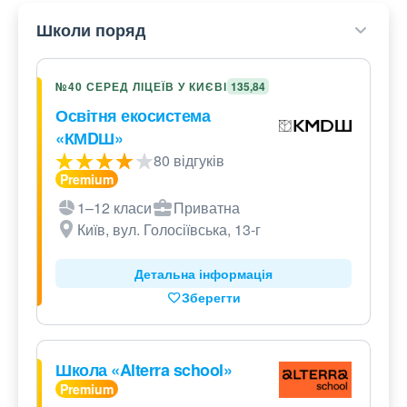
Школи поряд
№40 СЕРЕД ЛІЦЕЇВ У КИЄВІ
135,84
Освітня екосистема
«КМDШ»
80 відгуків
1–12 класи
Приватна
Київ, вул. Голосіївська, 13-г
Детальна інформація
Зберегти
Школа «Alterra school»