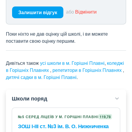
або
Відмінити
Залишити відгук
Поки ніхто не дав оцінку цій школі, і ви можете
поставити свою оцінку першим.
Дивіться також
усі школи в м. Горішні Плавні
,
коледжі
в Горішніх Плавнях
,
репетитори в Горішніх Плавнях
,
дитячі садки в м. Горішні Плавні
.
Школи поряд
№5 СЕРЕД ЛІЦЕЇВ У М. ГОРІШНІ ПЛАВНІ
119,78
ЗОШ І-ІІІ ст. №3 ім. В. О. Нижниченка