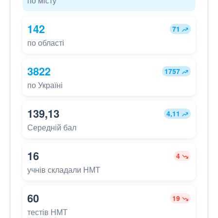
по місту
142
71
по області
3822
1757
по Україні
139,13
4,11
Середній бал
16
4
учнів складали НМТ
60
19
тестів НМТ