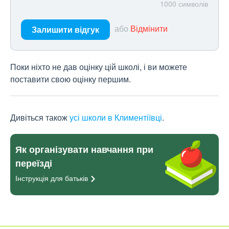
1000
символів
або
Відмінити
Залишити відгук
Поки ніхто не дав оцінку цій школі, і ви можете
поставити свою оцінку першим.
Дивіться також
усі школи в Климентіївці
.
Як організувати навчання при
переїзді
Інструкція для
батьків