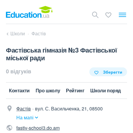
Школи
Фастів
Фастівська гімназія №3 Фастівської
міської ради
0 відгуків
Зберегти
Контакти
Про школу
Рейтинг
Школи поряд
Фастів
вул. С. Васильченка, 21, 08500
На мапі
fastiv-school3.do.am