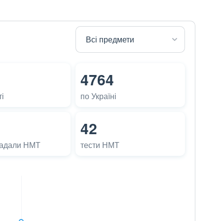
4764
і
по Україні
42
ладали НМТ
тести НМТ