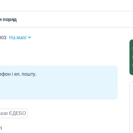
и поряд
303
На мапі
ефон і ел. пошту.
 бази ЄДЕБО
і