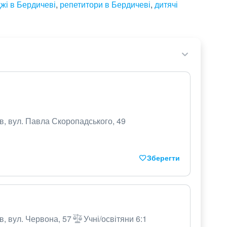
жі в Бердичеві
,
репетитори в Бердичеві
,
дитячі
в, вул. Павла Скоропадського, 49
Зберегти
в, вул. Червона, 57
Учні/освітяни 6:1