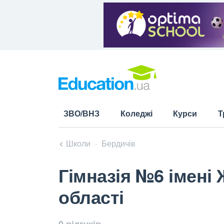
ЗВО/ВНЗ
Коледжі
Курси
Т
Школи
Бердичів
Гімназія №6 імені
області