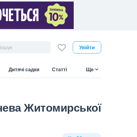
Увійти
Дитячі садки
Статті
Ще
ичева Житомирської