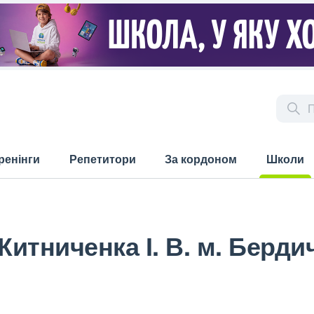
ренінги
Репетитори
За кордоном
Школи
(current)
 Житниченка І. В. м. Берд