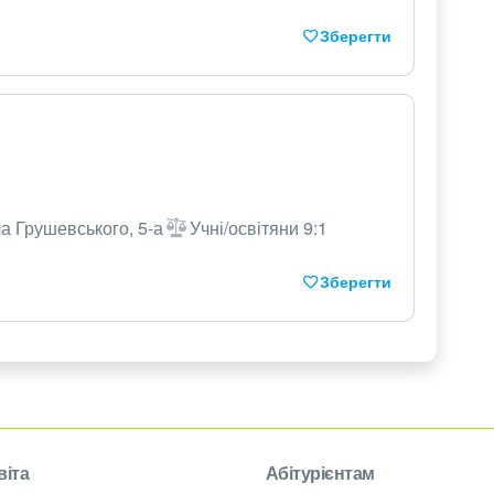
Зберегти
а Грушевського, 5-а
Учні/освітяни 9:1
Зберегти
віта
Абітурієнтам