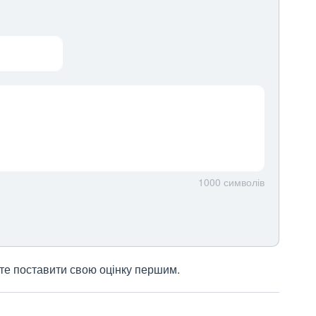
1000
символів
жете поставити свою оцінку першим.