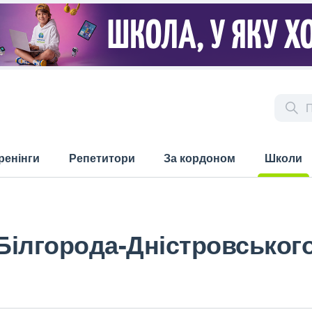
ренінги
Репетитори
За кордоном
Школи
(current)
 Білгорода-Дністровського