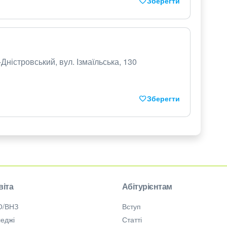
Зберегти
Дністровський, вул. Ізмаїльська, 130
Зберегти
віта
Абітурієнтам
О/ВНЗ
Вступ
еджі
Статті