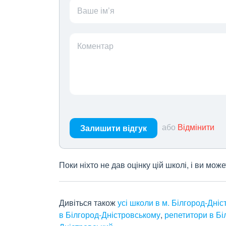
Ваше ім’я
Коментар
або
Відмінити
Залишити відгук
Поки ніхто не дав оцінку цій школі, і ви мо
Дивіться також
усі школи в м. Білгород-Дні
в Білгород-Дністровському
,
репетитори в Бі