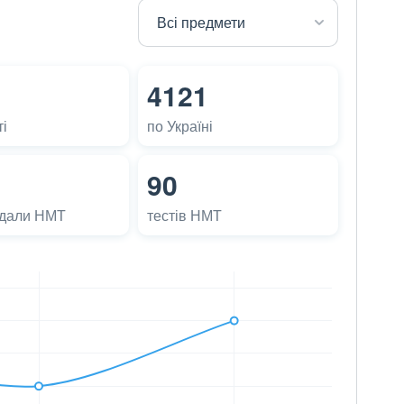
4121
і
по Україні
90
адали НМТ
тестів НМТ