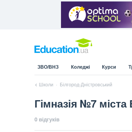
ЗВО/ВНЗ
Коледжі
Курси
Т
Школи
Білгород-Дністровський
Гімназія №7 міста
0 відгуків