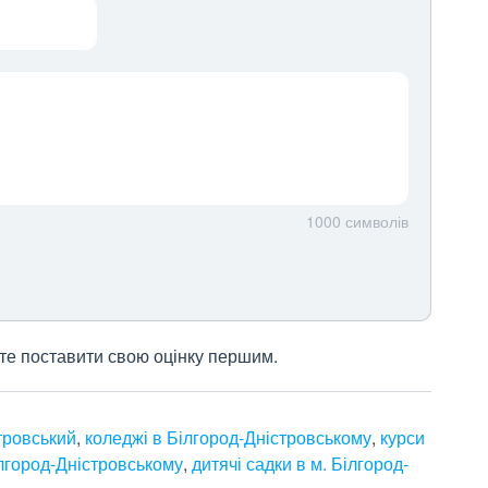
1000
символів
жете поставити свою оцінку першим.
стровський
,
коледжі в Білгород-Дністровському
,
курси
лгород-Дністровському
,
дитячі садки в м. Білгород-