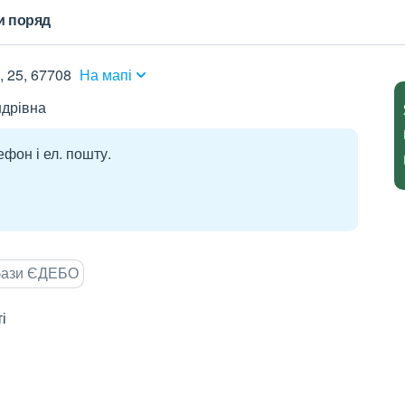
и поряд
, 25, 67708
На мапі
дрівна
ефон і ел. пошту.
 бази ЄДЕБО
і