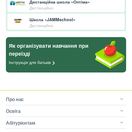
Дистанційна школа «Оптіма»
Дистанційно
Школа «JAMMschool»
Дистанційно
Як організувати навчання при
переїзді
Інструкція для
батьків
Про нас
Освіта
Абітурієнтам