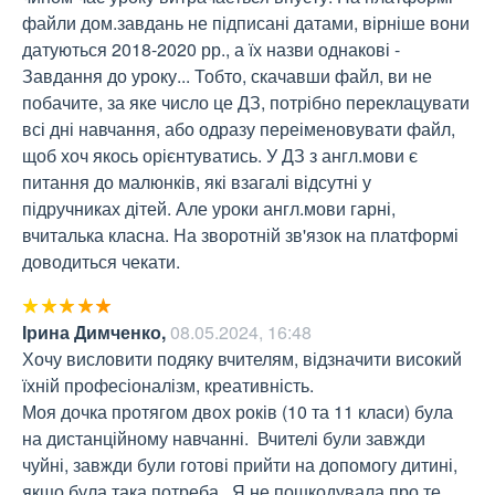
файли дом.завдань не підписані датами, вірніше вони 
датуються 2018-2020 рр., а їх назви однакові - 
Завдання до уроку... Тобто, скачавши файл, ви не 
побачите, за яке число це ДЗ, потрібно переклацувати 
всі дні навчання, або одразу переіменовувати файл, 
щоб хоч якось орієнтуватись. У ДЗ з англ.мови є 
питання до малюнків, які взагалі відсутні у 
підручниках дітей. Але уроки англ.мови гарні, 
вчиталька класна. На зворотній зв'язок на платформі 
доводиться чекати.
Ірина Димченко
,
08.05.2024, 16:48
Хочу висловити подяку вчителям, відзначити високий 
їхній професіоналізм, креативність.  

Моя дочка протягом двох років (10 та 11 класи) була 
на дистанційному навчанні.  Вчителі були завжди 
чуйні, завжди були готові прийти на допомогу дитині, 
якщо була така потреба.  Я не пошкодувала про те, 