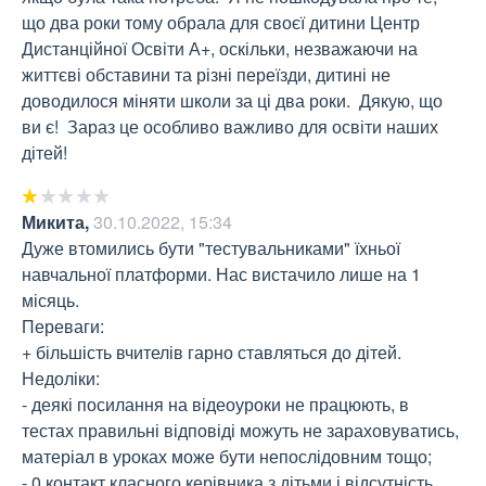
що два роки тому обрала для своєї дитини Центр 
Дистанційної Освіти А+, оскільки, незважаючи на 
життєві обставини та різні переїзди, дитині не 
доводилося міняти школи за ці два роки.  Дякую, що 
ви є!  Зараз це особливо важливо для освіти наших 
дітей!
Микита
,
30.10.2022, 15:34
Дуже втомились бути "тестувальниками" їхньої 
навчальної платформи. Нас вистачило лише на 1 
місяць.

Переваги:

+ більшість вчителів гарно ставляться до дітей.

Недоліки:

- деякі посилання на відеоуроки не працюють, в 
тестах правильні відповіді можуть не зараховуватись, 
матеріал в уроках може бути непослідовним тощо;

- 0 контакт класного керівника з дітьми і відсутність 