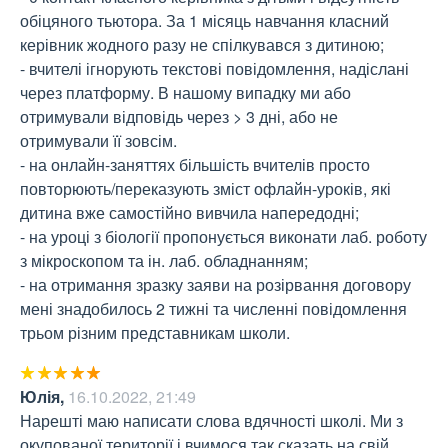
обіцяного тьютора. За 1 місяць навчання класний 
керівник жодного разу не спілкувався з дитиною;

- вчителі ігнорують текстові повідомлення, надіслані 
через платформу. В нашому випадку ми або 
отримували відповідь через > 3 дні, або не 
отримували її зовсім.

- на онлайн-заняттях більшість вчителів просто 
повторюють/переказують зміст офлайн-уроків, які 
дитина вже самостійно вивчила напередодні;

- на уроці з біології пропонується виконати лаб. роботу 
з мікроскопом та ін. лаб. обладнанням;

- на отримання зразку заяви на розірвання договору 
мені знадобилось 2 тижні та численні повідомлення 
трьом різним представникам школи.
Юлія
,
16.10.2022, 21:49
Нарешті маю написати слова вдячності школі. Ми з 
окупованої території і вчимося так сказать на свій 