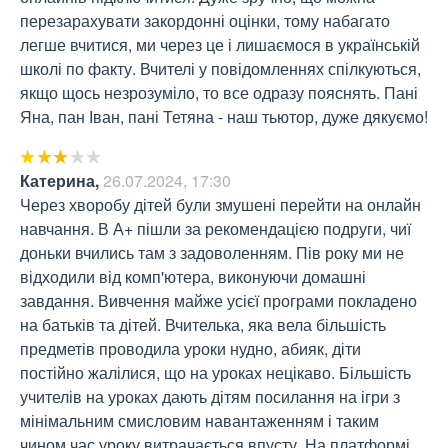
перезарахувати закордонні оцінки, тому набагато 
легше вчитися, ми через це і лишаємося в українській 
школі по факту. Вчителі у повідомленнях спілкуються, 
якщо щось незрозуміло, то все одразу пояснять. Пані 
Яна, пан Іван, пані Тетяна - наш тьютор, дуже дякуємо!
Катерина
,
26.07.2024, 17:30
Через хворобу дітей були змушені перейти на онлайн 
навчання. В А+ пішли за рекомендацією подруги, чиї 
доньки вчились там з задоволенням. Пів року ми не 
відходили від комп'ютера, виконуючи домашні 
завдання. Вивчення майже усієї програми покладено 
на батьків та дітей. Вчителька, яка вела більшість 
предметів проводила уроки нудно, абияк, діти 
постійно жалілися, що на уроках нецікаво. Більшість 
учителів на уроках дають дітям посилання на ігри з 
мінімальним смисловим навантаженням і таким 
чином час уроку витрачається впусту. На платформі 