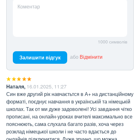
Коментар
1000
символів
або
Відмінити
Залишити відгук
Наталя
,
16.01.2025, 11:27
Син вже другий рік навчаєтьтся в А+ на дистанційному 
форматі, поєднує навчання в українській та німецькій 
школах. Так от ми дуже задоволені! Усі завдання чітко 
прописані, на онлайн-уроках вчителі максимально все 
пояснюють, сама слухала багато разів, хоча через 
розклад німецької школи і не часто вдається до 
онлайнів підключитися. Дуже зручно, що можна 