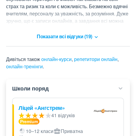
страх та ризик та коли є можливість. Безмежно вдячні 
вчителям, персоналу за уважність, за розуміння. Дуже 
зручно, що є записи онлайнів, а завдання всі можна 
виконувати, коли є така змога. Рекомендуємо школу.
Показати всі відгуки (19)
Дивіться також
онлайн-курси
,
репетитори онлайн
,
онлайн-тренінги
.
Школи поряд
Ліцей «Ангстрем»
41 відгуків
10–12 класи
Приватна