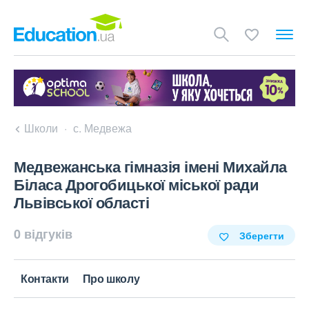
Школи
с. Медвежа
Медвежанська гімназія імені Михайла
Біласа Дрогобицької міської ради
Львівської області
0 відгуків
Зберегти
Контакти
Про школу