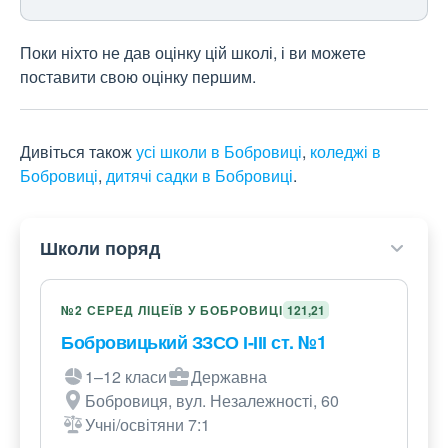
Поки ніхто не дав оцінку цій школі, і ви можете
поставити свою оцінку першим.
Дивіться також
усі школи в Бобровиці
,
коледжі в
Бобровиці
,
дитячі садки в Бобровиці
.
Школи поряд
№2 СЕРЕД ЛІЦЕЇВ У БОБРОВИЦІ
121,21
Бобровицький ЗЗСО І-ІІІ ст. №1
1–12 класи
Державна
Бобровиця, вул. Незалежності, 60
Учні/освітяни 7:1