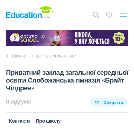
Школи
с-ще Слобожанське
Приватний заклад загальної середньої
освіти Слобожанська гімназія «Брайт
Чілдрен»
0 відгуків
Зберегти
Контакти
Про школу