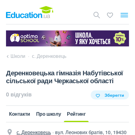
Школи
с. Деренковець
Деренковецька гімназія Набутівської
сільської ради Черкаської області
0 відгуків
Зберегти
Контакти
Про школу
Рейтинг
с. Деренковець
вул. Леонових братів, 10, 19430