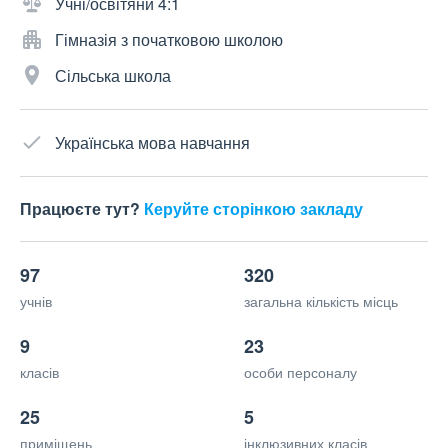
Учні/освітяни 4:1
Гімназія з початковою школою
Сільська школа
Українська мова навчання
Працюєте тут?
Керуйте сторінкою закладу
97
320
учнів
загальна кількість місць
9
23
класів
особи персоналу
25
5
приміщень
інклюзивних класів