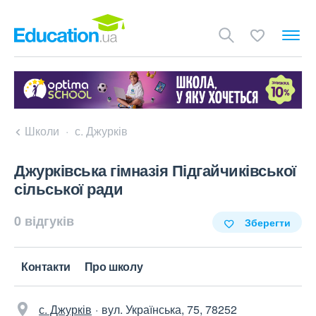
Школи
с. Джурків
Джурківська гімназія Підгайчиківської
сільської ради
0 відгуків
Зберегти
Контакти
Про школу
с. Джурків
вул. Українська, 75, 78252