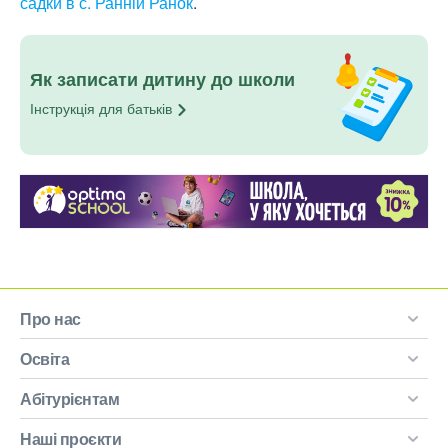
садки в с. Ранній Ранок
.
Як записати дитину до школи
Інструкція для
батьків
Про нас
Освіта
Абітурієнтам
Наші проєкти