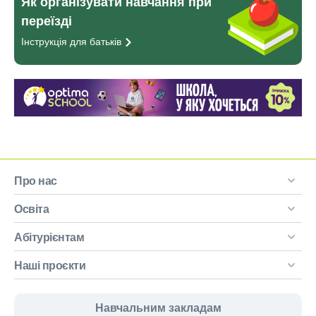
Як організувати навчання при
переїзді
Інструкція для
батьків
Про нас
Освіта
Абітурієнтам
Наші проєкти
Навчальним закладам