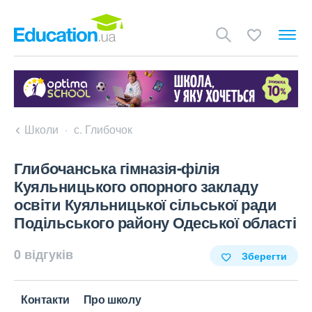
Школи
с. Глибочок
Глибочанська гімназія-філія
Куяльницького опорного закладу
освіти Куяльницької сільської ради
Подільського району Одеської області
0 відгуків
Зберегти
Контакти
Про школу