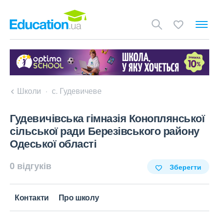
Школи
с. Гудевичеве
Гудевичівська гімназія Коноплянської
сільської ради Березівського району
Одеської області
0 відгуків
Зберегти
Контакти
Про школу