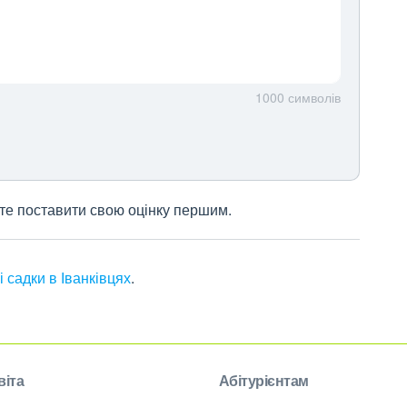
1000
символів
жете поставити свою оцінку першим.
і садки в Іванківцях
.
віта
Абітурієнтам