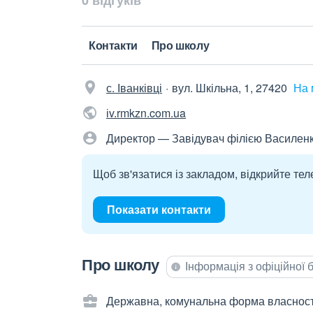
0 відгуків
Контакти
Про школу
с. Іванківці
вул. Шкільна, 1, 27420
На 
іv.rmkzn.com.ua
Директор — Завідувач філією Василен
Щоб зв'язатися із закладом, відкрийте тел
Показати контакти
Про школу
Інформація з офіційної
Державна, комунальна форма власност