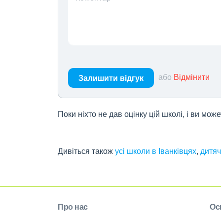
або
Відмінити
Залишити відгук
Поки ніхто не дав оцінку цій школі, і ви мо
Дивіться також
усі школи в Іванківцях
,
дитяч
Про нас
Ос