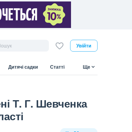
Увійти
Дитячі садки
Статті
Ще
ні Т. Г. Шевченка
ласті