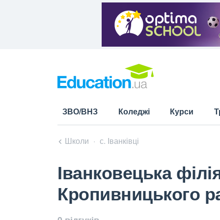
ЗВО/ВНЗ
Коледжі
Курси
Т
Школи
с. Іванківці
Іванковецька філія
Кропивницького ра