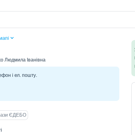
мапі
ко Людмила Іванівна
ефон і ел. пошту.
 бази ЄДЕБО
і