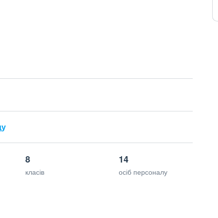
ду
8
14
класів
осіб персоналу