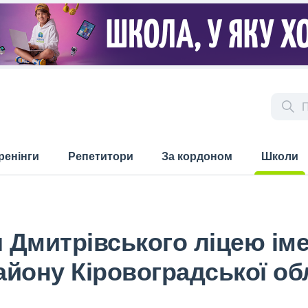
ренінги
Репетитори
За кордоном
Школи
(current)
 Дмитрівського ліцею іме
йону Кіровоградської об